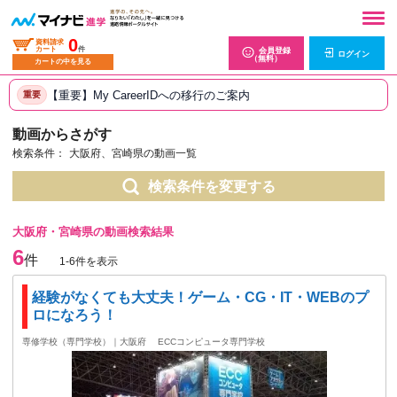
0
資料請求
カート
件
会員登録
ログイン
（無料）
カートの中を見る
【重要】My CareerIDへの移行のご案内
重要
動画からさがす
検索条件：
大阪府、宮崎県の動画一覧
検索条件を変更する
大阪府・宮崎県の動画検索結果
6
件
1-6件を表示
経験がなくても大丈夫！ゲーム・CG・IT・WEBのプ
ロになろう！
専修学校（専門学校）｜大阪府
ECCコンピュータ専門学校