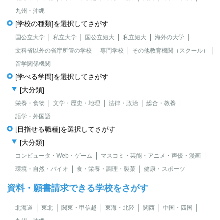
九州・沖縄
[学校の種類]を選択してさがす
国公立大学
私立大学
国公立短大
私立短大
海外の大学
文科省以外の省庁所管の学校
専門学校
その他教育機関（スクール）
留学関係機関
[学べる学問]を選択してさがす
[大分類]
栄養・食物
文学・歴史・地理
法律・政治
総合・教養
語学・外国語
[目指せる職種]を選択してさがす
[大分類]
コンピュータ・Web・ゲーム
マスコミ・芸能・アニメ・声優・漫画
環境・自然・バイオ
食・栄養・調理・製菓
健康・スポーツ
資料・願書請求できる学校をさがす
北海道
東北
関東・甲信越
東海・北陸
関西
中国・四国