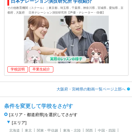
日本ナレーション演技研究所 学校紹介
その他教育機関（スクール）｜東京都 , 埼玉県 , 千葉県 , 神奈川県 , 宮城県 , 愛知県 , 京
都府 , 大阪府
日本ナレーション演技研究所【声優・ナレーター・俳優】
学校説明
卒業生紹介
大阪府・宮崎県の動画一覧ページ上部へ
条件を変更して学校をさがす
[エリア・都道府県]を選択してさがす
[エリア]
北海道
東北
関東・甲信越
東海・北陸
関西
中国・四国