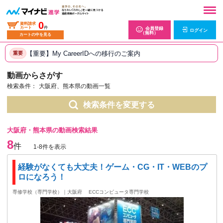
0
資料請求
カート
件
会員登録
ログイン
（無料）
カートの中を見る
【重要】My CareerIDへの移行のご案内
重要
動画からさがす
検索条件：
大阪府、熊本県の動画一覧
検索条件を変更する
大阪府・熊本県の動画検索結果
8
件
1-8件を表示
経験がなくても大丈夫！ゲーム・CG・IT・WEBのプ
ロになろう！
専修学校（専門学校）｜大阪府
ECCコンピュータ専門学校