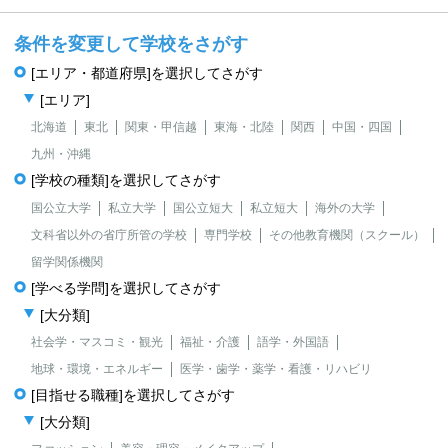
条件を変更して学校をさがす
[エリア・都道府県]を選択してさがす
[エリア]
北海道
東北
関東・甲信越
東海・北陸
関西
中国・四国
九州・沖縄
[学校の種類]を選択してさがす
国公立大学
私立大学
国公立短大
私立短大
海外の大学
文科省以外の省庁所管の学校
専門学校
その他教育機関（スクール）
留学関係機関
[学べる学問]を選択してさがす
[大分類]
社会学・マスコミ・観光
福祉・介護
語学・外国語
地球・環境・エネルギー
医学・歯学・薬学・看護・リハビリ
[目指せる職種]を選択してさがす
[大分類]