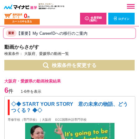
0
資料請求
カート
件
会員登録
ログイン
（無料）
カートの中を見る
【重要】My CareerIDへの移行のご案内
重要
動画からさがす
検索条件：
大阪府、愛媛県の動画一覧
検索条件を変更する
大阪府・愛媛県の動画検索結果
6
件
1-6件を表示
◇◆ START YOUR STORY 君の未来の物語、どう
つくる？ ◆◇
専修学校（専門学校）｜大阪府
ECC国際外語専門学校