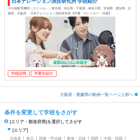
日本ナレーション演技研究所 学校紹介
その他教育機関（スクール）｜東京都 , 埼玉県 , 千葉県 , 神奈川県 , 宮城県 , 愛知県 , 京
都府 , 大阪府
日本ナレーション演技研究所【声優・ナレーター・俳優】
学校説明
卒業生紹介
大阪府・愛媛県の動画一覧ページ上部へ
条件を変更して学校をさがす
[エリア・都道府県]を選択してさがす
[エリア]
北海道
東北
関東・甲信越
東海・北陸
関西
中国・四国