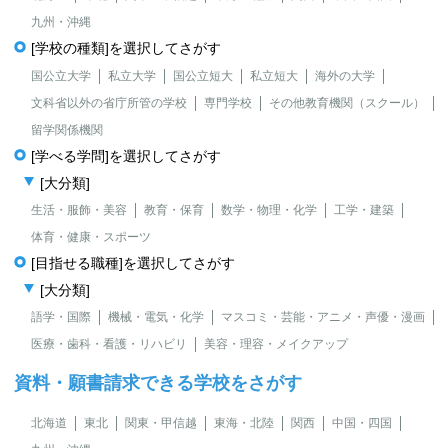
九州・沖縄
[学校の種類]を選択してさがす
国公立大学
私立大学
国公立短大
私立短大
海外の大学
文科省以外の省庁所管の学校
専門学校
その他教育機関（スクール）
留学関係機関
[学べる学問]を選択してさがす
[大分類]
生活・服飾・美容
教育・保育
数学・物理・化学
工学・建築
体育・健康・スポーツ
[目指せる職種]を選択してさがす
[大分類]
語学・国際
機械・電気・化学
マスコミ・芸能・アニメ・声優・漫画
医療・歯科・看護・リハビリ
美容・理容・メイクアップ
資料・願書請求できる学校をさがす
北海道
東北
関東・甲信越
東海・北陸
関西
中国・四国