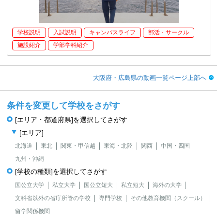
学校説明
入試説明
キャンパスライフ
部活・サークル
施設紹介
学部学科紹介
大阪府・広島県の動画一覧ページ上部へ
条件を変更して学校をさがす
[エリア・都道府県]を選択してさがす
[エリア]
北海道
東北
関東・甲信越
東海・北陸
関西
中国・四国
九州・沖縄
[学校の種類]を選択してさがす
国公立大学
私立大学
国公立短大
私立短大
海外の大学
文科省以外の省庁所管の学校
専門学校
その他教育機関（スクール）
留学関係機関