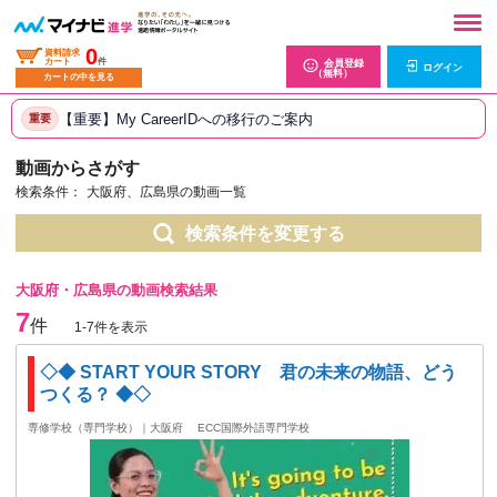
0
資料請求
カート
件
会員登録
ログイン
（無料）
カートの中を見る
【重要】My CareerIDへの移行のご案内
重要
動画からさがす
検索条件：
大阪府、広島県の動画一覧
検索条件を変更する
大阪府・広島県の動画検索結果
7
件
1-7件を表示
◇◆ START YOUR STORY 君の未来の物語、どう
つくる？ ◆◇
専修学校（専門学校）｜大阪府
ECC国際外語専門学校