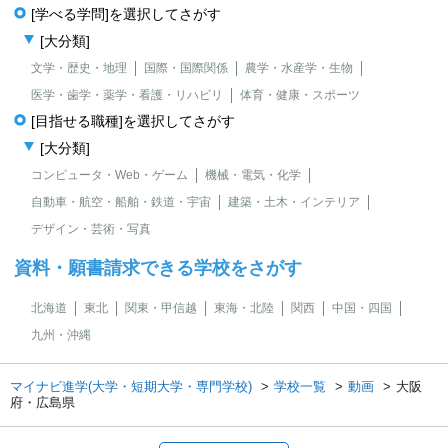
[学べる学問]を選択してさがす
[大分類]
文学・歴史・地理
国際・国際関係
農学・水産学・生物
医学・歯学・薬学・看護・リハビリ
体育・健康・スポーツ
[目指せる職種]を選択してさがす
[大分類]
コンピュータ・Web・ゲーム
機械・電気・化学
自動車・航空・船舶・鉄道・宇宙
建築・土木・インテリア
デザイン・芸術・写真
資料・願書請求できる学校をさがす
北海道
東北
関東・甲信越
東海・北陸
関西
中国・四国
九州・沖縄
マイナビ進学(大学・短期大学・専門学校)
学校一覧
動画
大阪
府・広島県