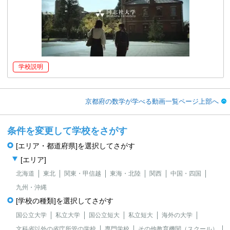
学校説明
京都府の数学が学べる動画一覧ページ上部へ
条件を変更して学校をさがす
[エリア・都道府県]を選択してさがす
[エリア]
北海道
東北
関東・甲信越
東海・北陸
関西
中国・四国
九州・沖縄
[学校の種類]を選択してさがす
国公立大学
私立大学
国公立短大
私立短大
海外の大学
文科省以外の省庁所管の学校
専門学校
その他教育機関（スクール）