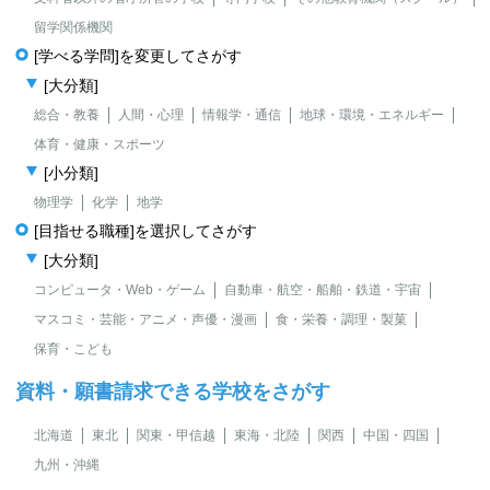
留学関係機関
[学べる学問]を変更してさがす
[大分類]
総合・教養
人間・心理
情報学・通信
地球・環境・エネルギー
体育・健康・スポーツ
[小分類]
物理学
化学
地学
[目指せる職種]を選択してさがす
[大分類]
コンピュータ・Web・ゲーム
自動車・航空・船舶・鉄道・宇宙
マスコミ・芸能・アニメ・声優・漫画
食・栄養・調理・製菓
保育・こども
資料・願書請求できる学校をさがす
北海道
東北
関東・甲信越
東海・北陸
関西
中国・四国
九州・沖縄