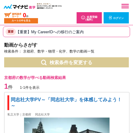
0
資料請求
カート
件
会員登録
ログイン
（無料）
カートの中を見る
【重要】My CareerIDへの移行のご案内
重要
動画からさがす
検索条件：
京都府、数学・物理・化学、数学の動画一覧
検索条件を変更する
京都府の数学が学べる動画検索結果
1
件
1-1件を表示
同志社大学PV～「同志社大学」を体感してみよう！
～
私立大学｜京都府
同志社大学