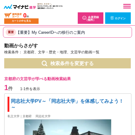
0
資料請求
カート
件
会員登録
ログイン
（無料）
カートの中を見る
【重要】My CareerIDへの移行のご案内
重要
動画からさがす
検索条件：
京都府、文学・歴史・地理、文芸学の動画一覧
検索条件を変更する
京都府の文芸学が学べる動画検索結果
1
件
1-1件を表示
同志社大学PV～「同志社大学」を体感してみよう！
～
私立大学｜京都府
同志社大学