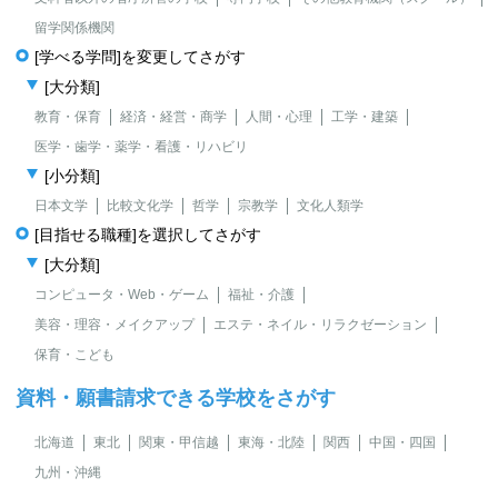
留学関係機関
[学べる学問]を変更してさがす
[大分類]
教育・保育
経済・経営・商学
人間・心理
工学・建築
医学・歯学・薬学・看護・リハビリ
[小分類]
日本文学
比較文化学
哲学
宗教学
文化人類学
[目指せる職種]を選択してさがす
[大分類]
コンピュータ・Web・ゲーム
福祉・介護
美容・理容・メイクアップ
エステ・ネイル・リラクゼーション
保育・こども
資料・願書請求できる学校をさがす
北海道
東北
関東・甲信越
東海・北陸
関西
中国・四国
九州・沖縄