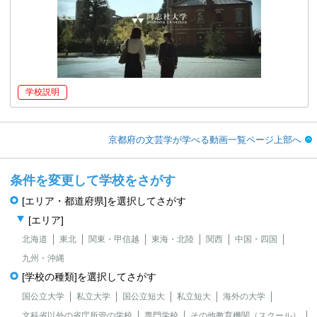
学校説明
京都府の文芸学が学べる動画一覧ページ上部へ
条件を変更して学校をさがす
[エリア・都道府県]を選択してさがす
[エリア]
北海道
東北
関東・甲信越
東海・北陸
関西
中国・四国
九州・沖縄
[学校の種類]を選択してさがす
国公立大学
私立大学
国公立短大
私立短大
海外の大学
文科省以外の省庁所管の学校
専門学校
その他教育機関（スクール）