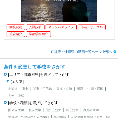
学校説明
入試説明
キャンパスライフ
部活・サークル
施設紹介
学部学科紹介
京都府・沖縄県の動画一覧ページ上部へ
条件を変更して学校をさがす
[エリア・都道府県]を選択してさがす
[エリア]
北海道
東北
関東・甲信越
東海・北陸
関西
中国・四国
九州・沖縄
[学校の種類]を選択してさがす
国公立大学
私立大学
国公立短大
私立短大
海外の大学
文科省以外の省庁所管の学校
専門学校
その他教育機関（スクール）