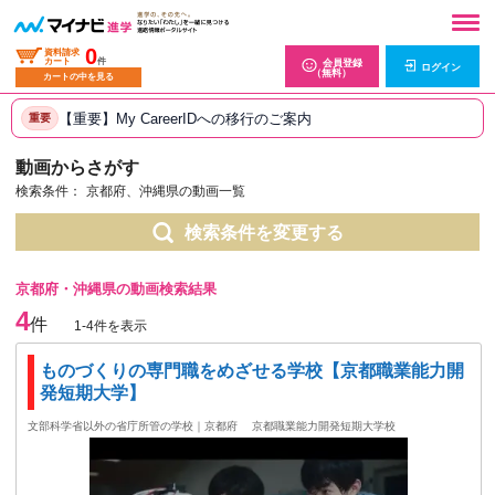
0
資料請求
カート
件
会員登録
ログイン
（無料）
カートの中を見る
【重要】My CareerIDへの移行のご案内
重要
動画からさがす
検索条件：
京都府、沖縄県の動画一覧
検索条件を変更する
京都府・沖縄県の動画検索結果
4
件
1-4件を表示
ものづくりの専門職をめざせる学校【京都職業能力開
発短期大学】
文部科学省以外の省庁所管の学校｜京都府
京都職業能力開発短期大学校