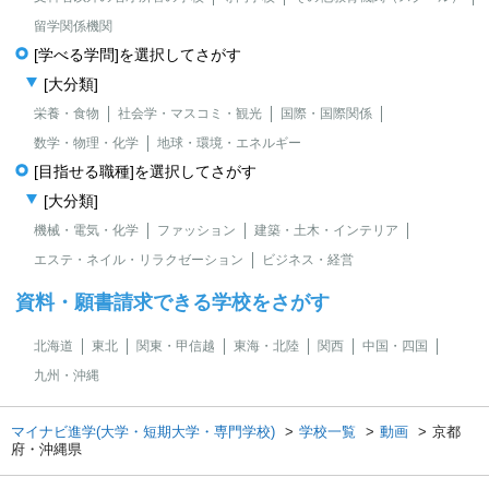
留学関係機関
[学べる学問]を選択してさがす
[大分類]
栄養・食物
社会学・マスコミ・観光
国際・国際関係
数学・物理・化学
地球・環境・エネルギー
[目指せる職種]を選択してさがす
[大分類]
機械・電気・化学
ファッション
建築・土木・インテリア
エステ・ネイル・リラクゼーション
ビジネス・経営
資料・願書請求できる学校をさがす
北海道
東北
関東・甲信越
東海・北陸
関西
中国・四国
九州・沖縄
マイナビ進学(大学・短期大学・専門学校)
学校一覧
動画
京都
府・沖縄県