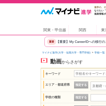
進学の、そ
なりたい「
進路情報ポ
関東・甲信越
関西
東
【重要】My CareerIDへの移行
重要
マイナビ進学(大学・短期大学・専門学校)
学校一覧
動画
からさがす
キーワード
エリア・都道府県
指定する
京都府・
学校の種類
指定する