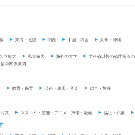
越
東海・北陸
関西
中国・四国
九州・沖縄
公立短大
私立短大
海外の大学
文科省以外の省庁所管の
留学関係機関
物
教育・保育
芸術・表現・音楽
総合・教養
・写真
マスコミ・芸能・アニメ・声優・漫画
福祉・介護
す