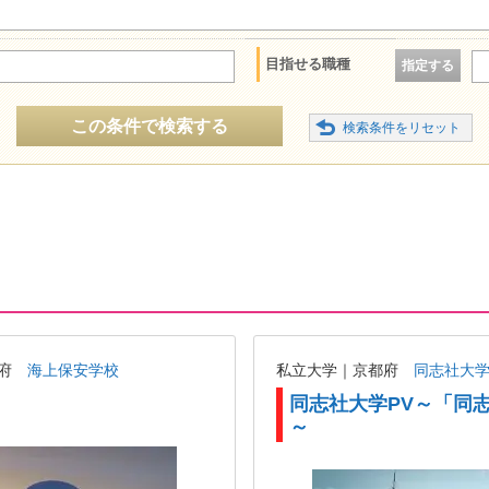
目指せる職種
指定する
この条件で検索する
都府
海上保安学校
私立大学｜京都府
同志社大
同志社大学PV～「同
～