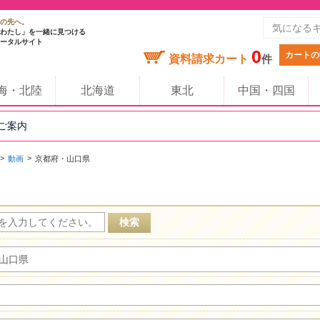
の先へ。
わたし」を一緒に見つける
ータルサイト
0
カートの
資料請求カート
件
海・北陸
北海道
東北
中国・四国
のご案内
動画
京都府・山口県
山口県