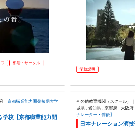
イフ
部活・サークル
学校説明
都府
京都職業能力開発短期大学
その他教育機関（スクール）｜東京都
城県 , 愛知県 , 京都府 , 大阪府
ナレーター・俳優】
る学校【京都職業能力開
日本ナレーション演技