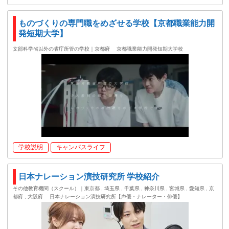
ものづくりの専門職をめざせる学校【京都職業能力開
発短期大学】
文部科学省以外の省庁所管の学校｜京都府
京都職業能力開発短期大学校
学校説明
キャンパスライフ
日本ナレーション演技研究所 学校紹介
その他教育機関（スクール）｜東京都 , 埼玉県 , 千葉県 , 神奈川県 , 宮城県 , 愛知県 , 京
都府 , 大阪府
日本ナレーション演技研究所【声優・ナレーター・俳優】