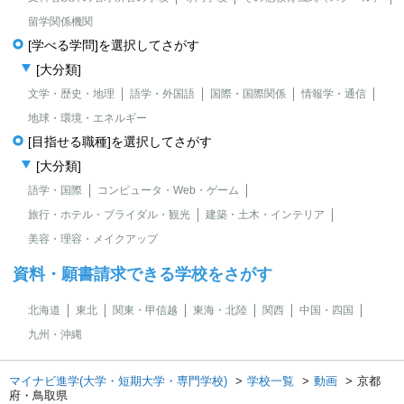
留学関係機関
[学べる学問]を選択してさがす
[大分類]
文学・歴史・地理
語学・外国語
国際・国際関係
情報学・通信
地球・環境・エネルギー
[目指せる職種]を選択してさがす
[大分類]
語学・国際
コンピュータ・Web・ゲーム
旅行・ホテル・ブライダル・観光
建築・土木・インテリア
美容・理容・メイクアップ
資料・願書請求できる学校をさがす
北海道
東北
関東・甲信越
東海・北陸
関西
中国・四国
九州・沖縄
マイナビ進学(大学・短期大学・専門学校)
学校一覧
動画
京都
府・鳥取県