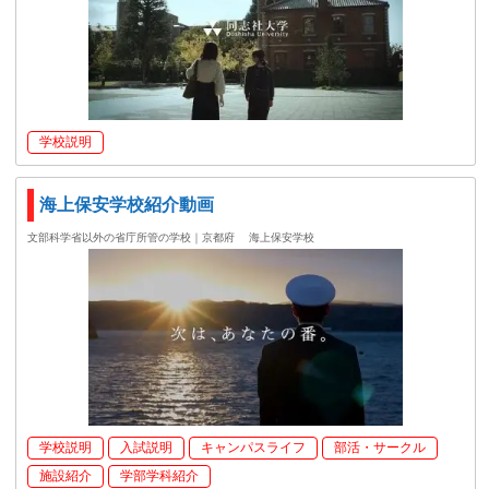
学校説明
海上保安学校紹介動画
文部科学省以外の省庁所管の学校｜京都府
海上保安学校
学校説明
入試説明
キャンパスライフ
部活・サークル
施設紹介
学部学科紹介