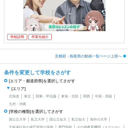
学校説明
卒業生紹介
京都府・鳥取県の動画一覧ページ上部へ
条件を変更して学校をさがす
[エリア・都道府県]を選択してさがす
[エリア]
北海道
東北
関東・甲信越
東海・北陸
関西
中国・四国
九州・沖縄
[学校の種類]を選択してさがす
国公立大学
私立大学
国公立短大
私立短大
海外の大学
文科省以外の省庁所管の学校
専門学校
その他教育機関（スクール）