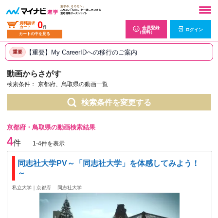
0
資料請求
カート
件
会員登録
ログイン
（無料）
カートの中を見る
【重要】My CareerIDへの移行のご案内
重要
動画からさがす
検索条件：
京都府、鳥取県の動画一覧
検索条件を変更する
京都府・鳥取県の動画検索結果
4
件
1-4件を表示
同志社大学PV～「同志社大学」を体感してみよう！
～
私立大学｜京都府
同志社大学