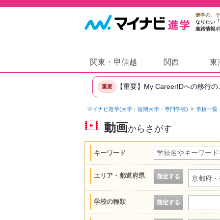
進学の、そ
なりたい「
進路情報ポ
関東・甲信越
関西
東
【重要】My CareerIDへの移行
重要
マイナビ進学(大学・短期大学・専門学校)
学校一覧
動画
からさがす
キーワード
エリア・都道府県
指定する
京都府・
学校の種類
指定する