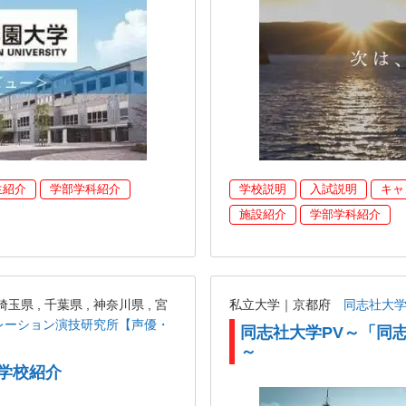
生紹介
学部学科紹介
学校説明
入試説明
キャ
施設紹介
学部学科紹介
 , 千葉県 , 神奈川県 , 宮
私立大学｜京都府
同志社大
レーション演技研究所【声優・
同志社大学PV～「同
～
学校紹介