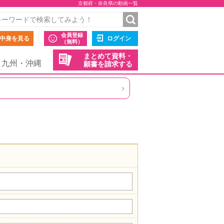
京都府・奈良県の動画一覧
会員登録
中身を見る
ログイン
（無料）
まとめて資料・
九州・沖縄
願書を請求する
›