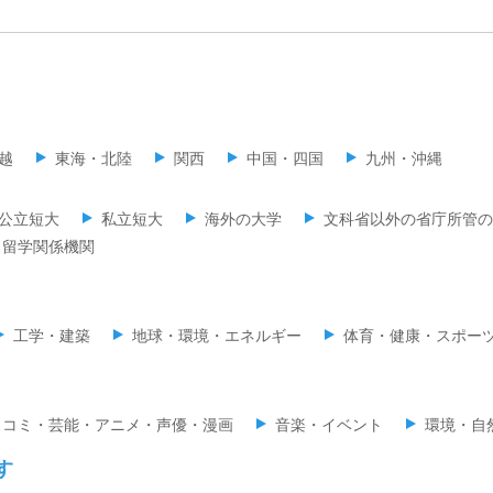
越
東海・北陸
関西
中国・四国
九州・沖縄
公立短大
私立短大
海外の大学
文科省以外の省庁所管の
留学関係機関
工学・建築
地球・環境・エネルギー
体育・健康・スポー
スコミ・芸能・アニメ・声優・漫画
音楽・イベント
環境・自
す