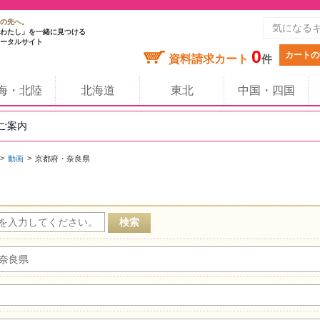
の先へ。
わたし」を一緒に見つける
ータルサイト
0
カートの
資料請求カート
件
海・北陸
北海道
東北
中国・四国
のご案内
動画
京都府・奈良県
奈良県