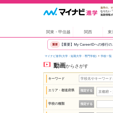
進学の、そ
なりたい「
進路情報ポ
関東・甲信越
関西
東
【重要】My CareerIDへの移行
重要
マイナビ進学(大学・短期大学・専門学校)
学校一覧
動画
からさがす
キーワード
エリア・都道府県
指定する
京都府・
学校の種類
指定する