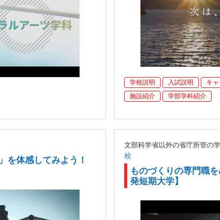
学校説明
入試説明
キャ
施設紹介
学部学科紹介
文部科学省以外の省庁所管の
校
学」を体感してみよう！
ものづくりの専門職を
発短期大学】