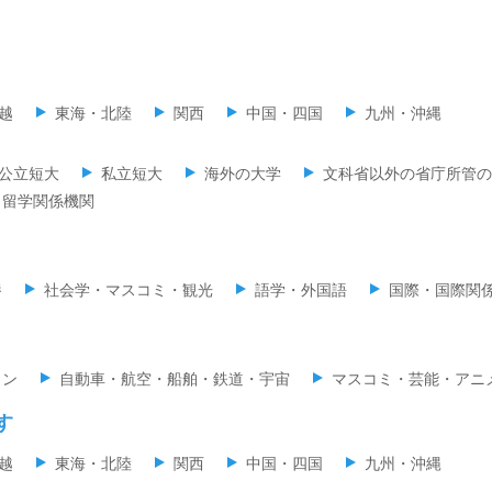
越
東海・北陸
関西
中国・四国
九州・沖縄
公立短大
私立短大
海外の大学
文科省以外の省庁所管の
留学関係機関
養
社会学・マスコミ・観光
語学・外国語
国際・国際関
ョン
自動車・航空・船舶・鉄道・宇宙
マスコミ・芸能・アニ
す
越
東海・北陸
関西
中国・四国
九州・沖縄