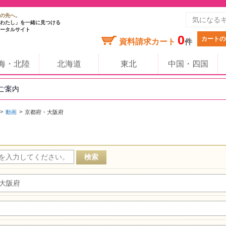
の先へ。
わたし」を一緒に見つける
ータルサイト
0
カートの
資料請求カート
件
海・北陸
北海道
東北
中国・四国
のご案内
動画
京都府・大阪府
大阪府