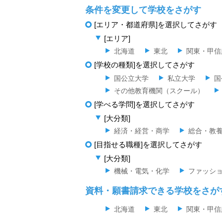
条件を変更して学校をさがす
[エリア・都道府県]を選択してさがす
[エリア]
北海道
東北
関東・甲信
[学校の種類]を選択してさがす
国公立大学
私立大学
国
その他教育機関（スクール）
[学べる学問]を選択してさがす
[大分類]
経済・経営・商学
総合・教
[目指せる職種]を選択してさがす
[大分類]
機械・電気・化学
ファッシ
資料・願書請求できる学校をさが
北海道
東北
関東・甲信