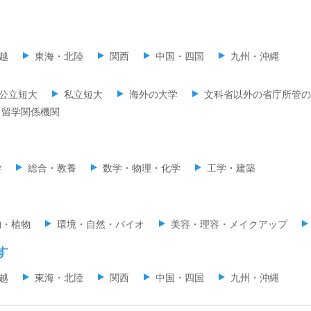
越
東海・北陸
関西
中国・四国
九州・沖縄
公立短大
私立短大
海外の大学
文科省以外の省庁所管の
留学関係機関
学
総合・教養
数学・物理・化学
工学・建築
物・植物
環境・自然・バイオ
美容・理容・メイクアップ
す
越
東海・北陸
関西
中国・四国
九州・沖縄