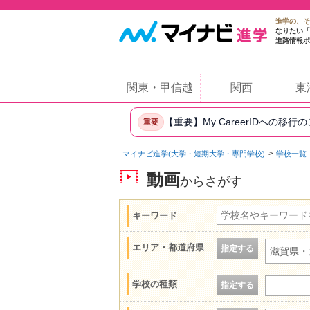
進学の、そ
なりたい「
進路情報ポ
関東・甲信越
関西
東
【重要】My CareerIDへの移行
重要
マイナビ進学(大学・短期大学・専門学校)
学校一覧
動画
からさがす
キーワード
エリア・都道府県
指定する
滋賀県・
学校の種類
指定する