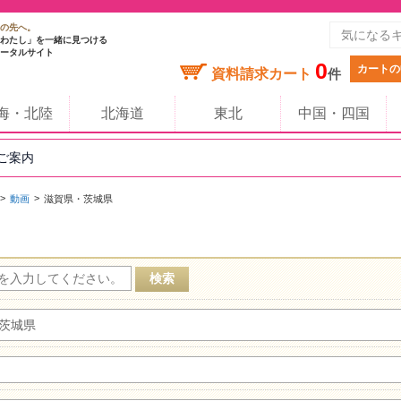
の先へ。
わたし」を一緒に見つける
ータルサイト
0
カートの
資料請求カート
件
海・北陸
北海道
東北
中国・四国
のご案内
動画
滋賀県・茨城県
茨城県