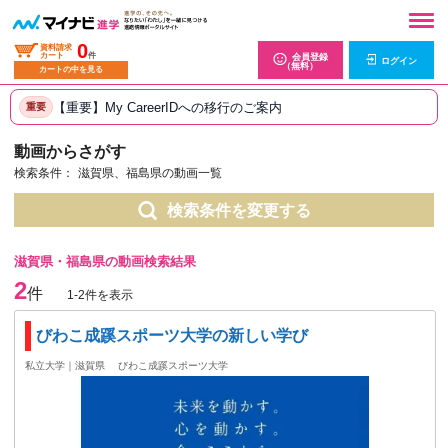
0
資料請求
カート
件
会員登録
ログイン
（無料）
カートの中を見る
【重要】My CareerIDへの移行のご案内
重要
動画からさがす
検索条件：
滋賀県、福島県の動画一覧
検索条件を変更する
滋賀県・福島県の動画検索結果
2
件
1-2件を表示
びわこ成蹊スポーツ大学の新しい学び
私立大学｜滋賀県
びわこ成蹊スポーツ大学