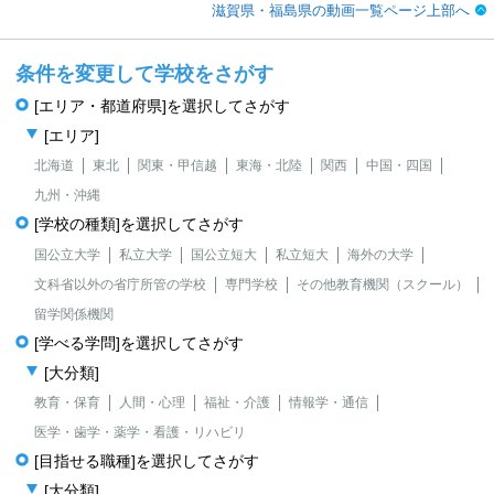
滋賀県・福島県の動画一覧ページ上部へ
条件を変更して学校をさがす
[エリア・都道府県]を選択してさがす
[エリア]
北海道
東北
関東・甲信越
東海・北陸
関西
中国・四国
九州・沖縄
[学校の種類]を選択してさがす
国公立大学
私立大学
国公立短大
私立短大
海外の大学
文科省以外の省庁所管の学校
専門学校
その他教育機関（スクール）
留学関係機関
[学べる学問]を選択してさがす
[大分類]
教育・保育
人間・心理
福祉・介護
情報学・通信
医学・歯学・薬学・看護・リハビリ
[目指せる職種]を選択してさがす
[大分類]