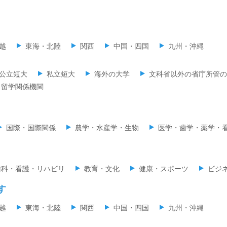
越
東海・北陸
関西
中国・四国
九州・沖縄
公立短大
私立短大
海外の大学
文科省以外の省庁所管の
留学関係機関
国際・国際関係
農学・水産学・生物
医学・歯学・薬学・
歯科・看護・リハビリ
教育・文化
健康・スポーツ
ビジ
す
越
東海・北陸
関西
中国・四国
九州・沖縄