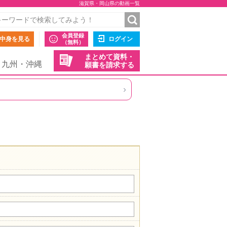
滋賀県・岡山県の動画一覧
会員登録
中身を見る
ログイン
（無料）
まとめて資料・
九州・沖縄
願書を請求する
›