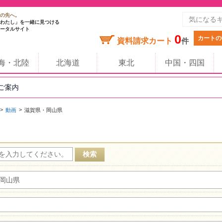
の先へ。
わたし」を一緒に見つける
ータルサイト
0
カートの
資料請求カート
件
海・北陸
北海道
東北
中国・四国
のご案内
動画
滋賀県・岡山県
岡山県