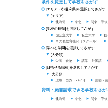
条件を変更して学校をさがす
[エリア・都道府県]を選択してさがす
[エリア]
北海道
東北
関東・甲信
[学校の種類]を選択してさがす
国公立大学
私立大学
国
その他教育機関（スクール）
[学べる学問]を選択してさがす
[大分類]
栄養・食物
語学・外国語
[目指せる職種]を選択してさがす
[大分類]
環境・自然・バイオ
医療・
資料・願書請求できる学校をさが
北海道
東北
関東・甲信