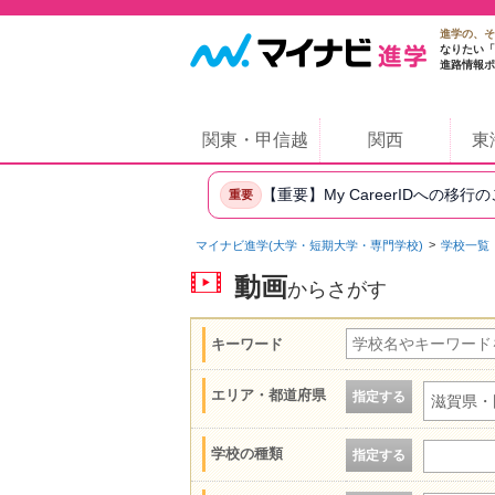
進学の、そ
なりたい「
進路情報ポ
関東・甲信越
関西
東
【重要】My CareerIDへの移行
重要
マイナビ進学(大学・短期大学・専門学校)
学校一覧
動画
からさがす
キーワード
エリア・都道府県
指定する
滋賀県・
学校の種類
指定する