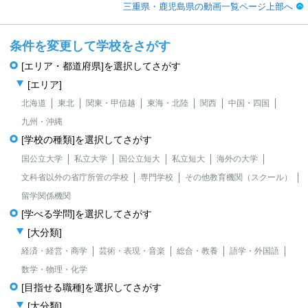
三重県・鹿児島県の動画一覧ページ上部へ
条件を変更して学校をさがす
[エリア・都道府県]を選択してさがす
[エリア]
北海道
東北
関東・甲信越
東海・北陸
関西
中国・四国
九州・沖縄
[学校の種類]を選択してさがす
国公立大学
私立大学
国公立短大
私立短大
海外の大学
文科省以外の省庁所管の学校
専門学校
その他教育機関（スクール）
留学関係機関
[学べる学問]を選択してさがす
[大分類]
経済・経営・商学
芸術・表現・音楽
総合・教養
語学・外国語
数学・物理・化学
[目指せる職種]を選択してさがす
[大分類]