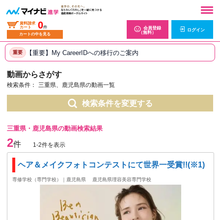
0
資料請求
カート
件
会員登録
ログイン
（無料）
カートの中を見る
【重要】My CareerIDへの移行のご案内
重要
動画からさがす
検索条件：
三重県、鹿児島県の動画一覧
検索条件を変更する
三重県・鹿児島県の動画検索結果
2
件
1-2件を表示
ヘア＆メイクフォトコンテストにて世界一受賞!!(※1)
専修学校（専門学校）｜鹿児島県
鹿児島県理容美容専門学校