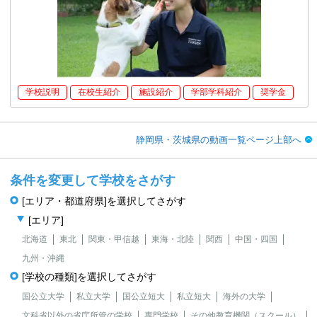
学校説明
在校生紹介
施設紹介
学部学科紹介
奨学金
静岡県・茨城県の動画一覧ページ上部へ
条件を変更して学校をさがす
[エリア・都道府県]を選択してさがす
[エリア]
北海道
東北
関東・甲信越
東海・北陸
関西
中国・四国
九州・沖縄
[学校の種類]を選択してさがす
国公立大学
私立大学
国公立短大
私立短大
海外の大学
文科省以外の省庁所管の学校
専門学校
その他教育機関（スクール）