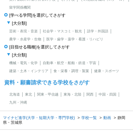
留学関係機関
[学べる学問]を選択してさがす
[大分類]
芸術・表現・音楽
社会学・マスコミ・観光
語学・外国語
農学・水産学・生物
医学・歯学・薬学・看護・リハビリ
[目指せる職種]を選択してさがす
[大分類]
機械・電気・化学
自動車・航空・船舶・鉄道・宇宙
建築・土木・インテリア
食・栄養・調理・製菓
健康・スポーツ
資料・願書請求できる学校をさがす
北海道
東北
関東・甲信越
東海・北陸
関西
中国・四国
九州・沖縄
マイナビ進学(大学・短期大学・専門学校)
学校一覧
動画
静岡
県・茨城県