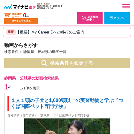
0
資料請求
カート
件
会員登録
ログイン
（無料）
カートの中を見る
【重要】My CareerIDへの移行のご案内
重要
動画からさがす
検索条件：
静岡県、茨城県の動画一覧
検索条件を変更する
静岡県・茨城県の動画検索結果
1
件
1-1件を表示
１人１頭の子犬と1,000頭以上の実習動物と学ぶ『つ
くば国際ペット専門学校』
専修学校（専門学校）｜茨城県
つくば国際ペット専門学校