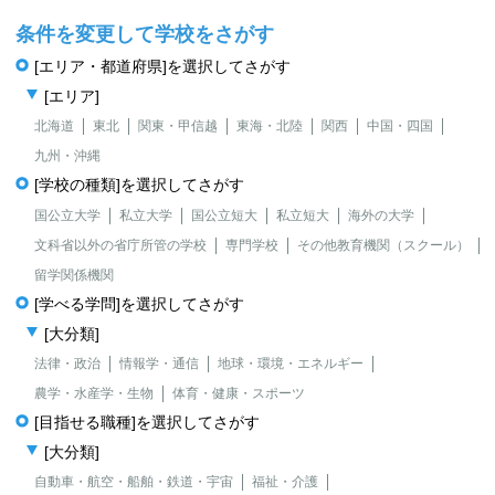
条件を変更して学校をさがす
[エリア・都道府県]を選択してさがす
[エリア]
北海道
東北
関東・甲信越
東海・北陸
関西
中国・四国
九州・沖縄
[学校の種類]を選択してさがす
国公立大学
私立大学
国公立短大
私立短大
海外の大学
文科省以外の省庁所管の学校
専門学校
その他教育機関（スクール）
留学関係機関
[学べる学問]を選択してさがす
[大分類]
法律・政治
情報学・通信
地球・環境・エネルギー
農学・水産学・生物
体育・健康・スポーツ
[目指せる職種]を選択してさがす
[大分類]
自動車・航空・船舶・鉄道・宇宙
福祉・介護