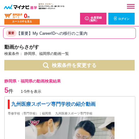
0
資料請求
カート
件
会員登録
ログイン
（無料）
カートの中を見る
【重要】My CareerIDへの移行のご案内
重要
動画からさがす
検索条件：
静岡県、福岡県の動画一覧
検索条件を変更する
静岡県・福岡県の動画検索結果
5
件
1-5件を表示
九州医療スポーツ専門学校の紹介動画
専修学校（専門学校）｜福岡県
九州医療スポーツ専門学校