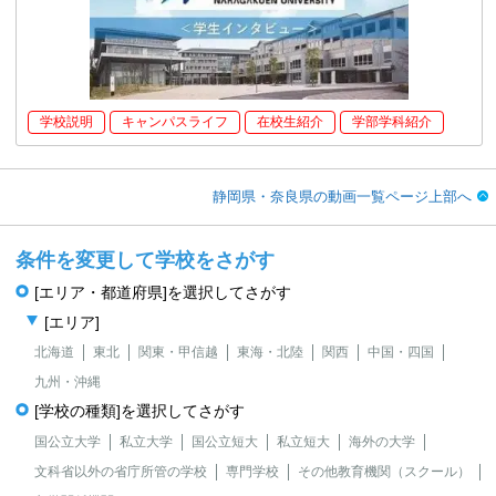
学校説明
キャンパスライフ
在校生紹介
学部学科紹介
静岡県・奈良県の動画一覧ページ上部へ
条件を変更して学校をさがす
[エリア・都道府県]を選択してさがす
[エリア]
北海道
東北
関東・甲信越
東海・北陸
関西
中国・四国
九州・沖縄
[学校の種類]を選択してさがす
国公立大学
私立大学
国公立短大
私立短大
海外の大学
文科省以外の省庁所管の学校
専門学校
その他教育機関（スクール）