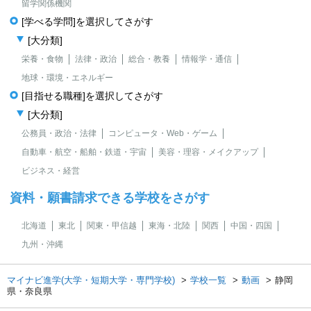
留学関係機関
[学べる学問]を選択してさがす
[大分類]
栄養・食物
法律・政治
総合・教養
情報学・通信
地球・環境・エネルギー
[目指せる職種]を選択してさがす
[大分類]
公務員・政治・法律
コンピュータ・Web・ゲーム
自動車・航空・船舶・鉄道・宇宙
美容・理容・メイクアップ
ビジネス・経営
資料・願書請求できる学校をさがす
北海道
東北
関東・甲信越
東海・北陸
関西
中国・四国
九州・沖縄
マイナビ進学(大学・短期大学・専門学校)
学校一覧
動画
静岡
県・奈良県