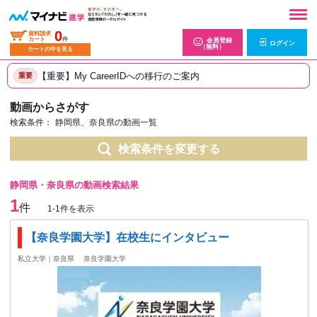
0
資料請求
カート
件
会員登録
ログイン
（無料）
カートの中を見る
【重要】My CareerIDへの移行のご案内
重要
動画からさがす
検索条件：
静岡県、奈良県の動画一覧
検索条件を変更する
静岡県・奈良県の動画検索結果
1
件
1-1件を表示
【奈良学園大学】在校生にインタビュー
私立大学｜奈良県
奈良学園大学