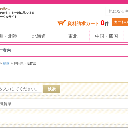
の先へ。
わたし」を一緒に見つける
ータルサイト
0
カートの
資料請求カート
件
海・北陸
北海道
東北
中国・四国
のご案内
動画
静岡県・滋賀県
滋賀県