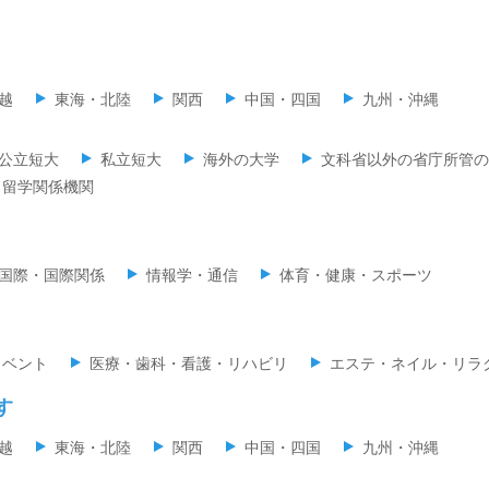
越
東海・北陸
関西
中国・四国
九州・沖縄
公立短大
私立短大
海外の大学
文科省以外の省庁所管の
留学関係機関
国際・国際関係
情報学・通信
体育・健康・スポーツ
イベント
医療・歯科・看護・リハビリ
エステ・ネイル・リラ
す
越
東海・北陸
関西
中国・四国
九州・沖縄