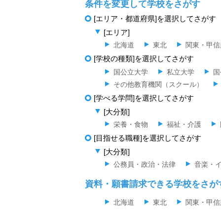
条件を変更して学校をさがす
[エリア・都道府県]を選択してさがす
[エリア]
北海道
東北
関東・甲信
[学校の種類]を選択してさがす
国公立大学
私立大学
国
その他教育機関（スクール）
[学べる学問]を選択してさがす
[大分類]
栄養・食物
福祉・介護
[目指せる職種]を選択してさがす
[大分類]
公務員・政治・法律
音楽・
資料・願書請求できる学校をさが
北海道
東北
関東・甲信