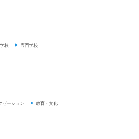
学校
専門学校
クゼーション
教育・文化