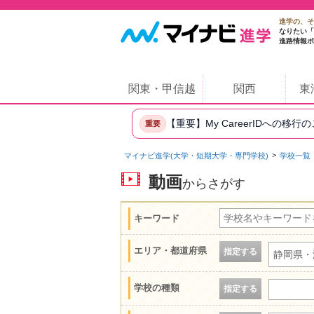
進学の、そ
なりたい「
進路情報ポ
関東・甲信越
関西
東
【重要】My CareerIDへの移行
重要
マイナビ進学(大学・短期大学・専門学校)
学校一覧
動画
からさがす
キーワード
エリア・都道府県
指定する
静岡県・
学校の種類
指定する