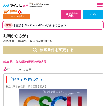
0
資料請求
カート
件
会員登録
ログイン
（無料）
カートの中を見る
【重要】My CareerIDへの移行のご案内
重要
動画からさがす
検索条件：
岐阜県、茨城県の動画一覧
検索条件を変更する
岐阜県・茨城県の動画検索結果
2
件
1-2件を表示
「好き」を伸ばそう。
私立大学｜岐阜県
岐阜聖徳学園大学