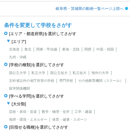
岐阜県・茨城県の動画一覧ページ上部へ
条件を変更して学校をさがす
[エリア・都道府県]を選択してさがす
[エリア]
北海道
東北
関東・甲信越
東海・北陸
関西
中国・四国
九州・沖縄
[学校の種類]を選択してさがす
国公立大学
私立大学
国公立短大
私立短大
海外の大学
文科省以外の省庁所管の学校
専門学校
その他教育機関（スクール）
留学関係機関
[学べる学問]を選択してさがす
[大分類]
芸術・表現・音楽
数学・物理・化学
工学・建築
地球・環境・エネルギー
体育・健康・スポーツ
[目指せる職種]を選択してさがす