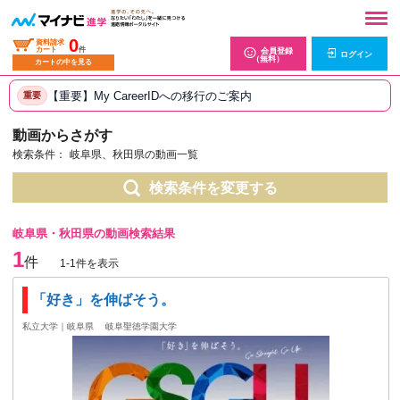
0
資料請求
カート
件
会員登録
ログイン
（無料）
カートの中を見る
【重要】My CareerIDへの移行のご案内
重要
動画からさがす
検索条件：
岐阜県、秋田県の動画一覧
検索条件を変更する
岐阜県・秋田県の動画検索結果
1
件
1-1件を表示
「好き」を伸ばそう。
私立大学｜岐阜県
岐阜聖徳学園大学