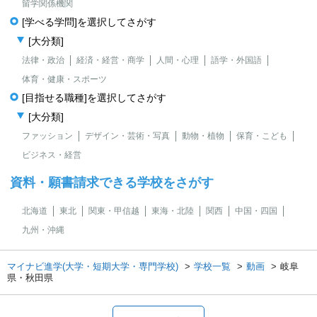
留学関係機関
[学べる学問]を選択してさがす
[大分類]
法律・政治
経済・経営・商学
人間・心理
語学・外国語
体育・健康・スポーツ
[目指せる職種]を選択してさがす
[大分類]
ファッション
デザイン・芸術・写真
動物・植物
保育・こども
ビジネス・経営
資料・願書請求できる学校をさがす
北海道
東北
関東・甲信越
東海・北陸
関西
中国・四国
九州・沖縄
マイナビ進学(大学・短期大学・専門学校)
学校一覧
動画
岐阜
県・秋田県