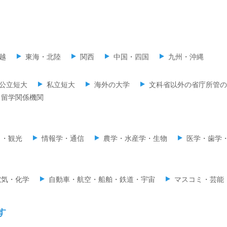
越
東海・北陸
関西
中国・四国
九州・沖縄
公立短大
私立短大
海外の大学
文科省以外の省庁所管の
留学関係機関
ミ・観光
情報学・通信
農学・水産学・生物
医学・歯学
電気・化学
自動車・航空・船舶・鉄道・宇宙
マスコミ・芸能
す