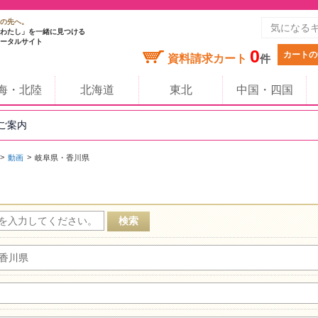
の先へ。
わたし」を一緒に見つける
ータルサイト
0
カートの
資料請求カート
件
海・北陸
北海道
東北
中国・四国
のご案内
動画
岐阜県・香川県
香川県