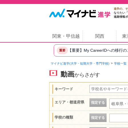
進学の、そ
なりたい「
進路情報ポ
関東・甲信越
関西
東
【重要】My CareerIDへの移行
重要
マイナビ進学(大学・短期大学・専門学校)
学校一覧
動画
からさがす
キーワード
エリア・都道府県
指定する
岐阜県・
学校の種類
指定する