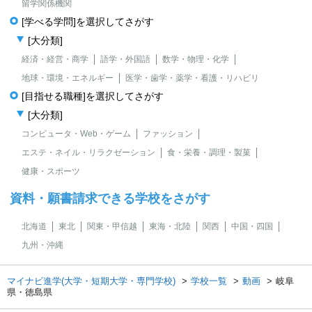
留学関係機関
[学べる学問]を選択してさがす
[大分類]
経済・経営・商学
語学・外国語
数学・物理・化学
地球・環境・エネルギー
医学・歯学・薬学・看護・リハビリ
[目指せる職種]を選択してさがす
[大分類]
コンピュータ・Web・ゲーム
ファッション
エステ・ネイル・リラクゼーション
食・栄養・調理・製菓
健康・スポーツ
資料・願書請求できる学校をさがす
北海道
東北
関東・甲信越
東海・北陸
関西
中国・四国
九州・沖縄
マイナビ進学(大学・短期大学・専門学校)
学校一覧
動画
岐阜
県・徳島県