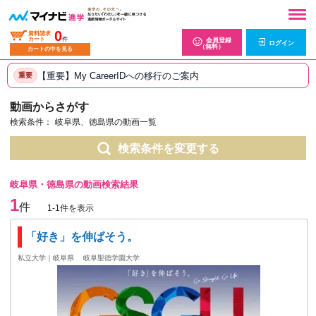
0
資料請求
カート
件
会員登録
ログイン
（無料）
カートの中を見る
【重要】My CareerIDへの移行のご案内
重要
動画からさがす
検索条件：
岐阜県、徳島県の動画一覧
検索条件を変更する
岐阜県・徳島県の動画検索結果
1
件
1-1件を表示
「好き」を伸ばそう。
私立大学｜岐阜県
岐阜聖徳学園大学