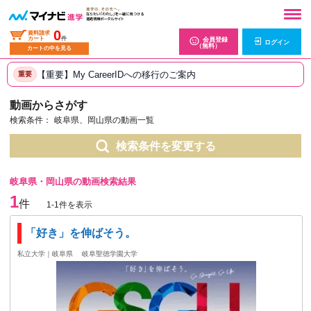
0
資料請求
カート
件
会員登録
ログイン
（無料）
カートの中を見る
【重要】My CareerIDへの移行のご案内
重要
動画からさがす
検索条件：
岐阜県、岡山県の動画一覧
検索条件を変更する
岐阜県・岡山県の動画検索結果
1
件
1-1件を表示
「好き」を伸ばそう。
私立大学｜岐阜県
岐阜聖徳学園大学