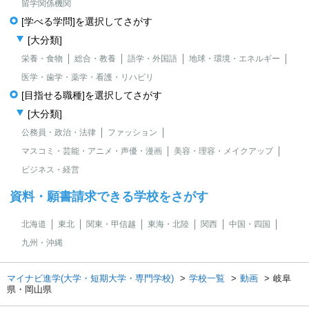
留学関係機関
[学べる学問]を選択してさがす
[大分類]
栄養・食物
総合・教養
語学・外国語
地球・環境・エネルギー
医学・歯学・薬学・看護・リハビリ
[目指せる職種]を選択してさがす
[大分類]
公務員・政治・法律
ファッション
マスコミ・芸能・アニメ・声優・漫画
美容・理容・メイクアップ
ビジネス・経営
資料・願書請求できる学校をさがす
北海道
東北
関東・甲信越
東海・北陸
関西
中国・四国
九州・沖縄
マイナビ進学(大学・短期大学・専門学校)
学校一覧
動画
岐阜
県・岡山県