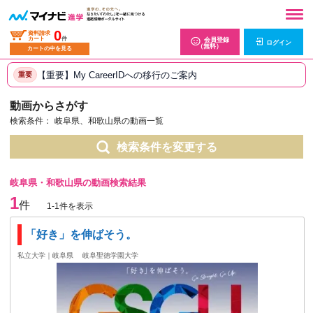
0
資料請求
カート
件
会員登録
ログイン
（無料）
カートの中を見る
【重要】My CareerIDへの移行のご案内
重要
動画からさがす
検索条件：
岐阜県、和歌山県の動画一覧
検索条件を変更する
岐阜県・和歌山県の動画検索結果
1
件
1-1件を表示
「好き」を伸ばそう。
私立大学｜岐阜県
岐阜聖徳学園大学