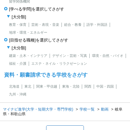
留学関係機関
[学べる学問]を選択してさがす
[大分類]
教育・保育
芸術・表現・音楽
総合・教養
語学・外国語
地球・環境・エネルギー
[目指せる職種]を選択してさがす
[大分類]
建築・土木・インテリア
デザイン・芸術・写真
環境・自然・バイオ
福祉・介護
エステ・ネイル・リラクゼーション
資料・願書請求できる学校をさがす
北海道
東北
関東・甲信越
東海・北陸
関西
中国・四国
九州・沖縄
マイナビ進学(大学・短期大学・専門学校)
学校一覧
動画
岐阜
県・和歌山県