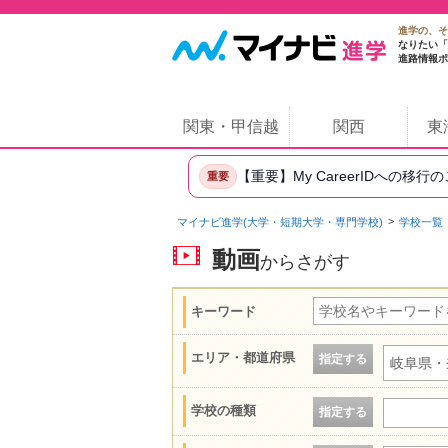
進学の、そ
なりたい「
進路情報ポ
関東・甲信越
関西
東
【重要】My CareerIDへの移行
重要
マイナビ進学(大学・短期大学・専門学校)
学校一覧
動画
からさがす
キーワード
エリア・都道府県
指定する
岐阜県・
学校の種類
指定する