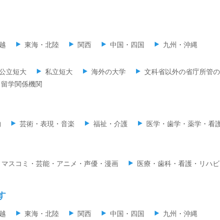
越
東海・北陸
関西
中国・四国
九州・沖縄
公立短大
私立短大
海外の大学
文科省以外の省庁所管の
留学関係機関
物
芸術・表現・音楽
福祉・介護
医学・歯学・薬学・看
マスコミ・芸能・アニメ・声優・漫画
医療・歯科・看護・リハビ
す
越
東海・北陸
関西
中国・四国
九州・沖縄