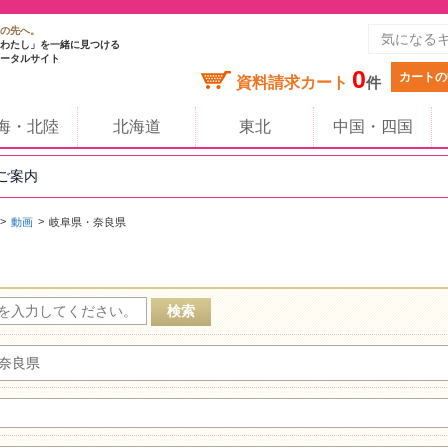
の先へ。
わたし」を一緒に見つける
ータルサイト
0
カートの
資料請求カート
件
海・北陸
北海道
東北
中国・四国
のご案内
動画
岐阜県・奈良県
奈良県