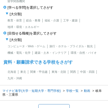
留学関係機関
[学べる学問]を選択してさがす
[大分類]
教育・保育
総合・教養
福祉・介護
工学・建築
地球・環境・エネルギー
[目指せる職種]を選択してさがす
[大分類]
コンピュータ・Web・ゲーム
旅行・ホテル・ブライダル・観光
機械・電気・化学
建築・土木・インテリア
環境・自然・バイオ
資料・願書請求できる学校をさがす
北海道
東北
関東・甲信越
東海・北陸
関西
中国・四国
九州・沖縄
マイナビ進学(大学・短期大学・専門学校)
学校一覧
動画
岐阜
県・三重県