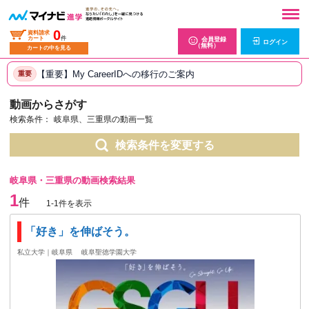
0
資料請求
カート
件
会員登録
ログイン
（無料）
カートの中を見る
【重要】My CareerIDへの移行のご案内
重要
動画からさがす
検索条件：
岐阜県、三重県の動画一覧
検索条件を変更する
岐阜県・三重県の動画検索結果
1
件
1-1件を表示
「好き」を伸ばそう。
私立大学｜岐阜県
岐阜聖徳学園大学