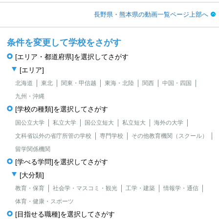
長野県・熊本県の動画一覧ページ上部へ
条件を変更して学校をさがす
[エリア・都道府県]を選択してさがす
[エリア]
北海道
東北
関東・甲信越
東海・北陸
関西
中国・四国
九州・沖縄
[学校の種類]を選択してさがす
国公立大学
私立大学
国公立短大
私立短大
海外の大学
文科省以外の省庁所管の学校
専門学校
その他教育機関（スクール）
留学関係機関
[学べる学問]を選択してさがす
[大分類]
教育・保育
社会学・マスコミ・観光
工学・建築
情報学・通信
体育・健康・スポーツ
[目指せる職種]を選択してさがす