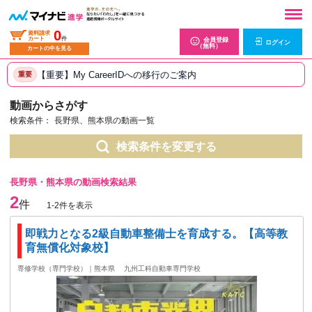
0
資料請求
カート
件
会員登録
ログイン
（無料）
カートの中を見る
【重要】My CareerIDへの移行のご案内
重要
動画からさがす
検索条件：
長野県、熊本県の動画一覧
検索条件を変更する
長野県・熊本県の動画検索結果
2
件
1-2件を表示
即戦力となる2級自動車整備士を育成する。【高等教
育無償化対象校】
専修学校（専門学校）｜熊本県
九州工科自動車専門学校