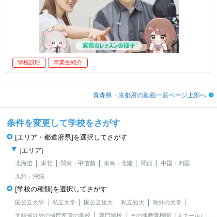
学校説明
卒業生紹介
青森県・京都府の動画一覧ページ上部へ
条件を変更して学校をさがす
[エリア・都道府県]を選択してさがす
[エリア]
北海道
東北
関東・甲信越
東海・北陸
関西
中国・四国
九州・沖縄
[学校の種類]を選択してさがす
国公立大学
私立大学
国公立短大
私立短大
海外の大学
文科省以外の省庁所管の学校
専門学校
その他教育機関（スクール）