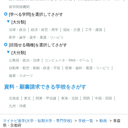
留学関係機関
[学べる学問]を選択してさがす
[大分類]
法律・政治
経済・経営・商学
福祉・介護
工学・建築
医学・歯学・薬学・看護・リハビリ
[目指せる職種]を選択してさがす
[大分類]
公務員・政治・法律
コンピュータ・Web・ゲーム
自動車・航空・船舶・鉄道・宇宙
医療・歯科・看護・リハビリ
健康・スポーツ
資料・願書請求できる学校をさがす
北海道
東北
関東・甲信越
東海・北陸
関西
中国・四国
九州・沖縄
マイナビ進学(大学・短期大学・専門学校)
学校一覧
動画
青森
県・京都府