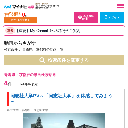
0
資料請求
カート
件
会員登録
ログイン
（無料）
カートの中を見る
【重要】My CareerIDへの移行のご案内
重要
動画からさがす
検索条件：
青森県、京都府の動画一覧
検索条件を変更する
青森県・京都府の動画検索結果
4
件
1-4件を表示
同志社大学PV～「同志社大学」を体感してみよう！
～
私立大学｜京都府
同志社大学