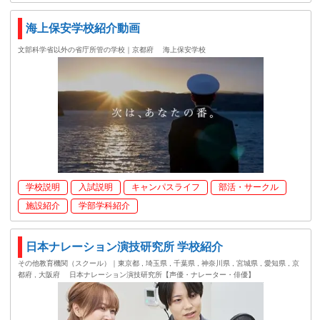
海上保安学校紹介動画
文部科学省以外の省庁所管の学校｜京都府
海上保安学校
学校説明
入試説明
キャンパスライフ
部活・サークル
施設紹介
学部学科紹介
日本ナレーション演技研究所 学校紹介
その他教育機関（スクール）｜東京都 , 埼玉県 , 千葉県 , 神奈川県 , 宮城県 , 愛知県 , 京
都府 , 大阪府
日本ナレーション演技研究所【声優・ナレーター・俳優】