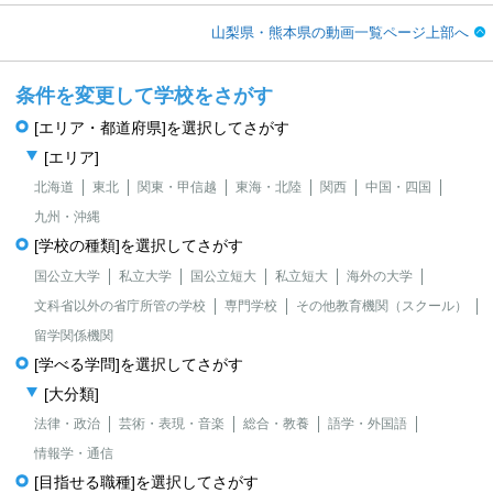
山梨県・熊本県の動画一覧ページ上部へ
条件を変更して学校をさがす
[エリア・都道府県]を選択してさがす
[エリア]
北海道
東北
関東・甲信越
東海・北陸
関西
中国・四国
九州・沖縄
[学校の種類]を選択してさがす
国公立大学
私立大学
国公立短大
私立短大
海外の大学
文科省以外の省庁所管の学校
専門学校
その他教育機関（スクール）
留学関係機関
[学べる学問]を選択してさがす
[大分類]
法律・政治
芸術・表現・音楽
総合・教養
語学・外国語
情報学・通信
[目指せる職種]を選択してさがす