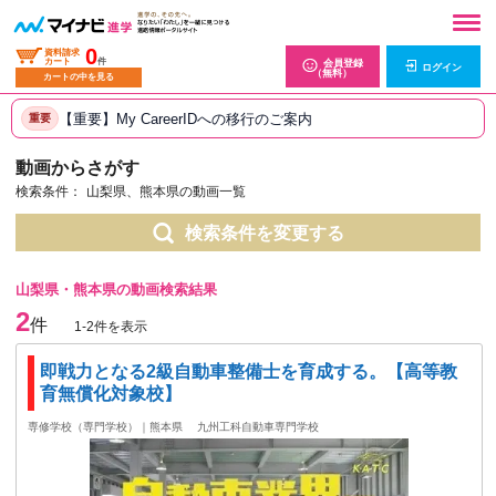
0
資料請求
カート
件
会員登録
ログイン
（無料）
カートの中を見る
【重要】My CareerIDへの移行のご案内
重要
動画からさがす
検索条件：
山梨県、熊本県の動画一覧
検索条件を変更する
山梨県・熊本県の動画検索結果
2
件
1-2件を表示
即戦力となる2級自動車整備士を育成する。【高等教
育無償化対象校】
専修学校（専門学校）｜熊本県
九州工科自動車専門学校