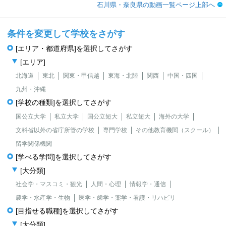
石川県・奈良県の動画一覧ページ上部へ
条件を変更して学校をさがす
[エリア・都道府県]を選択してさがす
[エリア]
北海道
東北
関東・甲信越
東海・北陸
関西
中国・四国
九州・沖縄
[学校の種類]を選択してさがす
国公立大学
私立大学
国公立短大
私立短大
海外の大学
文科省以外の省庁所管の学校
専門学校
その他教育機関（スクール）
留学関係機関
[学べる学問]を選択してさがす
[大分類]
社会学・マスコミ・観光
人間・心理
情報学・通信
農学・水産学・生物
医学・歯学・薬学・看護・リハビリ
[目指せる職種]を選択してさがす
[大分類]