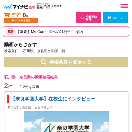
0
資料請求
カート
件
会員登録
ログイン
（無料）
カートの中を見る
【重要】My CareerIDへの移行のご案内
重要
動画からさがす
検索条件：
石川県、奈良県の動画一覧
検索条件を変更する
石川県・奈良県の動画検索結果
2
件
1-2件を表示
【奈良学園大学】在校生にインタビュー
私立大学｜奈良県
奈良学園大学