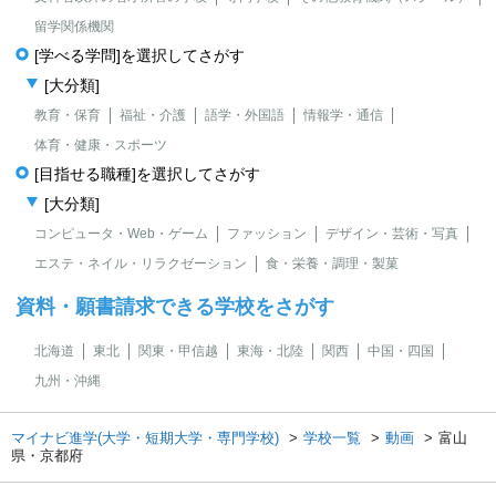
留学関係機関
[学べる学問]を選択してさがす
[大分類]
教育・保育
福祉・介護
語学・外国語
情報学・通信
体育・健康・スポーツ
[目指せる職種]を選択してさがす
[大分類]
コンピュータ・Web・ゲーム
ファッション
デザイン・芸術・写真
エステ・ネイル・リラクゼーション
食・栄養・調理・製菓
資料・願書請求できる学校をさがす
北海道
東北
関東・甲信越
東海・北陸
関西
中国・四国
九州・沖縄
マイナビ進学(大学・短期大学・専門学校)
学校一覧
動画
富山
県・京都府