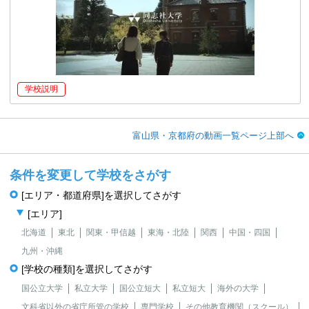
学校説明
富山県・京都府の動画一覧ページ上部へ
条件を変更して学校をさがす
[エリア・都道府県]を選択してさがす
[エリア]
北海道
東北
関東・甲信越
東海・北陸
関西
中国・四国
九州・沖縄
[学校の種類]を選択してさがす
国公立大学
私立大学
国公立短大
私立短大
海外の大学
文科省以外の省庁所管の学校
専門学校
その他教育機関（スクール）