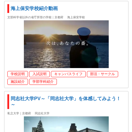
海上保安学校紹介動画
文部科学省以外の省庁所管の学校｜京都府
海上保安学校
学校説明
入試説明
キャンパスライフ
部活・サークル
施設紹介
学部学科紹介
同志社大学PV～「同志社大学」を体感してみよう！
～
私立大学｜京都府
同志社大学