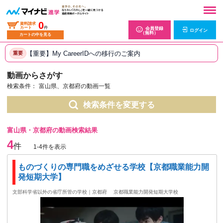
0
資料請求
カート
件
会員登録
ログイン
（無料）
カートの中を見る
【重要】My CareerIDへの移行のご案内
重要
動画からさがす
検索条件：
富山県、京都府の動画一覧
検索条件を変更する
富山県・京都府の動画検索結果
4
件
1-4件を表示
ものづくりの専門職をめざせる学校【京都職業能力開
発短期大学】
文部科学省以外の省庁所管の学校｜京都府
京都職業能力開発短期大学校