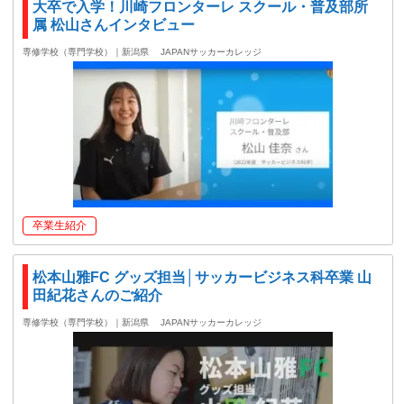
大卒で入学！川崎フロンターレ スクール・普及部所
属 松山さんインタビュー
専修学校（専門学校）｜新潟県
JAPANサッカーカレッジ
卒業生紹介
松本山雅FC グッズ担当│サッカービジネス科卒業 山
田紀花さんのご紹介
専修学校（専門学校）｜新潟県
JAPANサッカーカレッジ