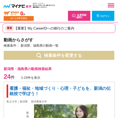
0
資料請求
カート
件
会員登録
ログイン
（無料）
カートの中を見る
【重要】My CareerIDへの移行のご案内
重要
動画からさがす
検索条件：
新潟県、福島県の動画一覧
検索条件を変更する
新潟県・福島県の動画検索結果
24
件
1-24件を表示
看護・福祉・地域づくり・心理・子どもを、新潟の伝
統校で学ぼう！
私立大学｜新潟県
新潟青陵大学