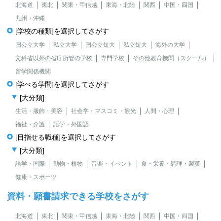
北海道
東北
関東・甲信越
東海・北陸
関西
中国・四国
九州・沖縄
[学校の種類]を選択してさがす
国公立大学
私立大学
国公立短大
私立短大
海外の大学
文科省以外の省庁所管の学校
専門学校
その他教育機関（スクール）
留学関係機関
[学べる学問]を選択してさがす
[大分類]
生活・服飾・美容
社会学・マスコミ・観光
人間・心理
福祉・介護
語学・外国語
[目指せる職種]を選択してさがす
[大分類]
語学・国際
動物・植物
音楽・イベント
食・栄養・調理・製菓
健康・スポーツ
資料・願書請求できる学校をさがす
北海道
東北
関東・甲信越
東海・北陸
関西
中国・四国