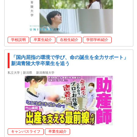
学校説明
卒業生紹介
在校生紹介
学部学科紹介
「国内屈指の環境で学び、命の誕生を全力サポート」
新潟青陵大学卒業生を追う
私立大学｜新潟県
新潟青陵大学
キャンパスライフ
卒業生紹介