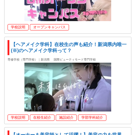
学校説明
オープンキャンパス
【ヘアメイク学科】在校生の声も紹介！新潟県内唯一
(※)のヘアメイク学科って？
専修学校（専門学校）｜新潟県
国際ビューティモード専門学校
学校説明
在校生紹介
施設紹介
学部学科紹介
【オーナー＆美容師として活躍！】美容の力を世界