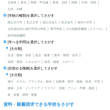
北海道
東北
関東・甲信越
東海・北陸
関西
中国・四国
九州・沖縄
[学校の種類]を選択してさがす
国公立大学
私立大学
国公立短大
私立短大
海外の大学
文科省以外の省庁所管の学校
専門学校
その他教育機関（スクール）
留学関係機関
[学べる学問]を選択してさがす
[大分類]
生活・服飾・美容
総合・教養
数学・物理・化学
地球・環境・エネルギー
体育・健康・スポーツ
[目指せる職種]を選択してさがす
[大分類]
旅行・ホテル・ブライダル・観光
自動車・航空・船舶・鉄道・宇宙
建築・土木・インテリア
マスコミ・芸能・アニメ・声優・漫画
食・栄養・調理・製菓
資料・願書請求できる学校をさがす