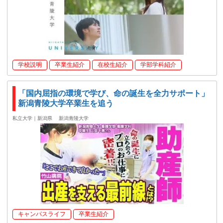
学校説明
卒業生紹介
在校生紹介
学部学科紹介
「国内屈指の環境で学び、命の誕生を全力サポート」
新潟青陵大学卒業生を追う
私立大学｜新潟県
新潟青陵大学
キャンパスライフ
卒業生紹介