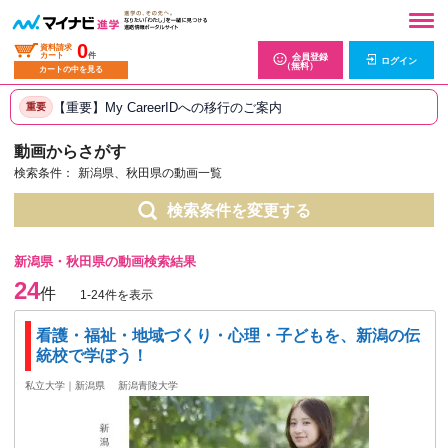
0
資料請求
カート
件
会員登録
ログイン
（無料）
カートの中を見る
【重要】My CareerIDへの移行のご案内
重要
動画からさがす
検索条件：
新潟県、秋田県の動画一覧
検索条件を変更する
新潟県・秋田県の動画検索結果
24
件
1-24件を表示
看護・福祉・地域づくり・心理・子どもを、新潟の伝
統校で学ぼう！
私立大学｜新潟県
新潟青陵大学