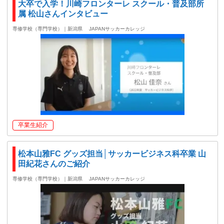
大卒で入学！川崎フロンターレ スクール・普及部所
属 松山さんインタビュー
専修学校（専門学校）｜新潟県
JAPANサッカーカレッジ
卒業生紹介
松本山雅FC グッズ担当│サッカービジネス科卒業 山
田紀花さんのご紹介
専修学校（専門学校）｜新潟県
JAPANサッカーカレッジ