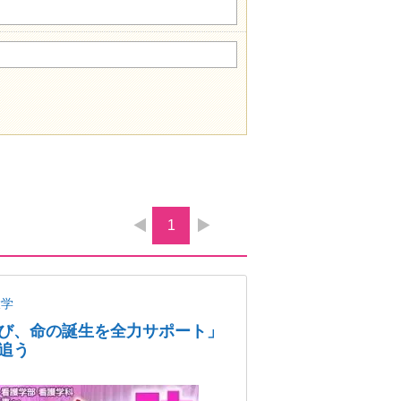
1
大学
び、命の誕生を全力サポート」
追う