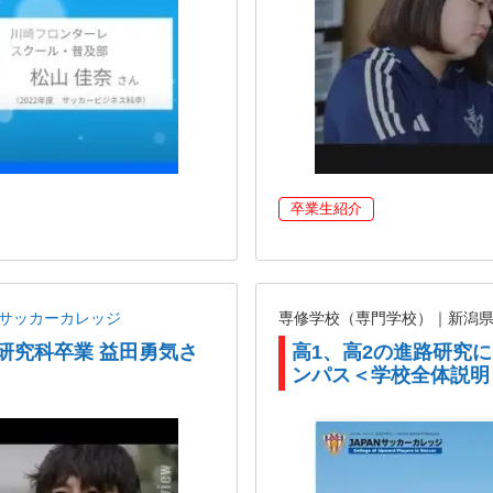
卒業生紹介
ANサッカーカレッジ
専修学校（専門学校）｜新潟
チ研究科卒業 益田勇気さ
高1、高2の進路研究
ンパス＜学校全体説明