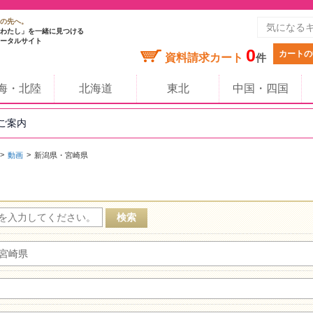
の先へ。
わたし」を一緒に見つける
ータルサイト
0
カートの
資料請求カート
件
海・北陸
北海道
東北
中国・四国
のご案内
動画
新潟県・宮崎県
宮崎県