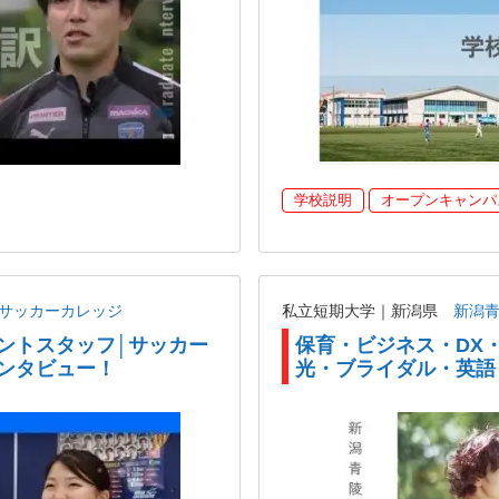
学校説明
オープンキャンパ
ANサッカーカレッジ
私立短期大学｜新潟県
新潟
ントスタッフ│サッカー
保育・ビジネス・DX
ンタビュー！
光・ブライダル・英語