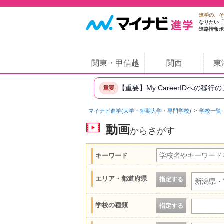
進学の、そ
なりたい「
進路情報ポ
関東・甲信越
関西
東
【重要】My CareerIDへの移行
重要
マイナビ進学(大学・短期大学・専門学校)
学校一覧
動画
からさがす
キーワード
エリア・都道府県
指定する
新潟県・
学校の種類
指定する