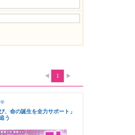
1
大学
び、命の誕生を全力サポート」
追う