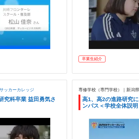
卒業生紹介
ANサッカーカレッジ
専修学校（専門学校）｜新潟
チ研究科卒業 益田勇気さ
高1、高2の進路研究
ンパス＜学校全体説明