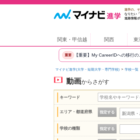
進学の、そ
なりたい「
進路情報ポ
関東・甲信越
関西
東
【重要】My CareerIDへの移行
重要
マイナビ進学(大学・短期大学・専門学校)
学校一覧
動画
からさがす
キーワード
エリア・都道府県
指定する
新潟県・
学校の種類
指定する