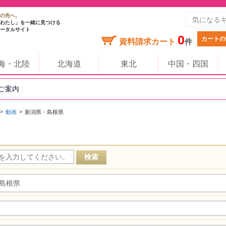
の先へ。
わたし」を一緒に見つける
ータルサイト
0
カートの
資料請求カート
件
海・北陸
北海道
東北
中国・四国
のご案内
動画
新潟県・島根県
島根県