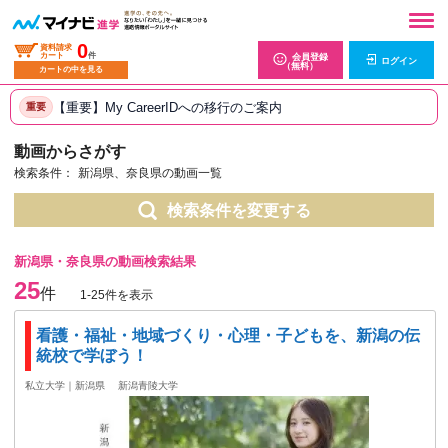
0
資料請求
カート
件
会員登録
ログイン
（無料）
カートの中を見る
【重要】My CareerIDへの移行のご案内
重要
動画からさがす
検索条件：
新潟県、奈良県の動画一覧
検索条件を変更する
新潟県・奈良県の動画検索結果
25
件
1-25件を表示
看護・福祉・地域づくり・心理・子どもを、新潟の伝
統校で学ぼう！
私立大学｜新潟県
新潟青陵大学