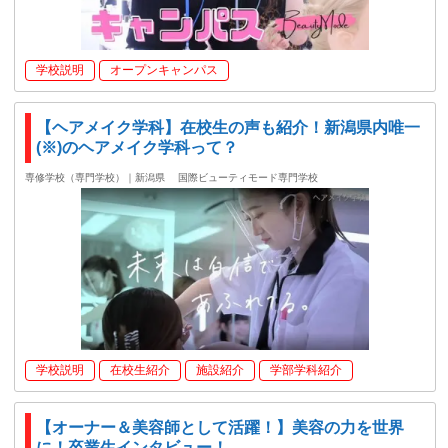
学校説明
オープンキャンパス
【ヘアメイク学科】在校生の声も紹介！新潟県内唯一
(※)のヘアメイク学科って？
専修学校（専門学校）｜新潟県
国際ビューティモード専門学校
学校説明
在校生紹介
施設紹介
学部学科紹介
【オーナー＆美容師として活躍！】美容の力を世界
に！卒業生インタビュー！