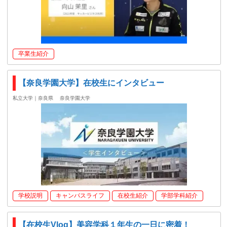
卒業生紹介
【奈良学園大学】在校生にインタビュー
私立大学｜奈良県
奈良学園大学
学校説明
キャンパスライフ
在校生紹介
学部学科紹介
【在校生Vlog】美容学科１年生の一日に密着！