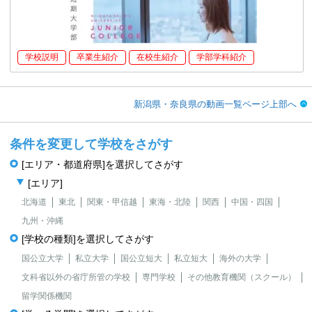
学校説明
卒業生紹介
在校生紹介
学部学科紹介
新潟県・奈良県の動画一覧ページ上部へ
条件を変更して学校をさがす
[エリア・都道府県]を選択してさがす
[エリア]
北海道
東北
関東・甲信越
東海・北陸
関西
中国・四国
九州・沖縄
[学校の種類]を選択してさがす
国公立大学
私立大学
国公立短大
私立短大
海外の大学
文科省以外の省庁所管の学校
専門学校
その他教育機関（スクール）
留学関係機関