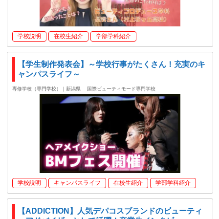
学校説明
在校生紹介
学部学科紹介
【学生制作発表会】～学校行事がたくさん！充実のキ
ャンパスライフ～
専修学校（専門学校）｜新潟県
国際ビューティモード専門学校
学校説明
キャンパスライフ
在校生紹介
学部学科紹介
【ADDICTION】人気デパコスブランドのビューティ