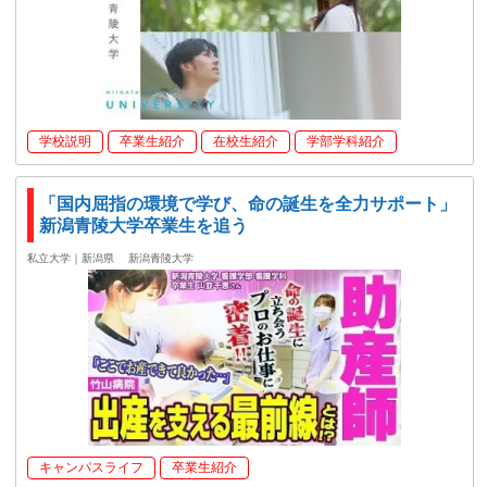
学校説明
卒業生紹介
在校生紹介
学部学科紹介
「国内屈指の環境で学び、命の誕生を全力サポート」
新潟青陵大学卒業生を追う
私立大学｜新潟県
新潟青陵大学
キャンパスライフ
卒業生紹介