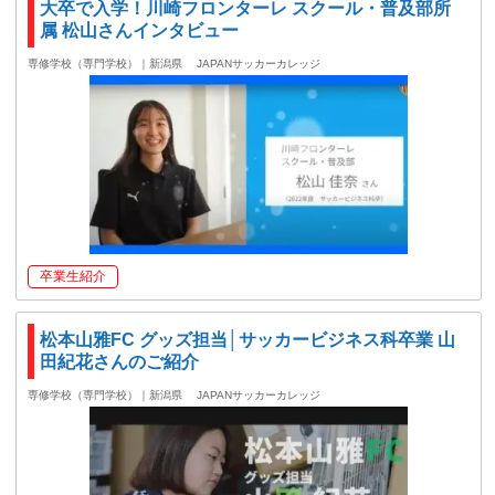
大卒で入学！川崎フロンターレ スクール・普及部所
属 松山さんインタビュー
専修学校（専門学校）｜新潟県
JAPANサッカーカレッジ
卒業生紹介
松本山雅FC グッズ担当│サッカービジネス科卒業 山
田紀花さんのご紹介
専修学校（専門学校）｜新潟県
JAPANサッカーカレッジ