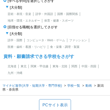
[学べる学問]を選択してさがす
[大分類]
芸術・表現・音楽
語学・外国語
国際・国際関係
地球・環境・エネルギー
体育・健康・スポーツ
[目指せる職種]を選択してさがす
[大分類]
語学・国際
コンピュータ・Web・ゲーム
ファッション
医療・歯科・看護・リハビリ
食・栄養・調理・製菓
資料・願書請求できる学校をさがす
北海道
東北
関東・甲信越
東海・北陸
関西
中国・四国
九州・沖縄
マイナビ進学(大学・短期大学・専門学校)
学校一覧
動画
新潟
県・奈良県
PCサイト表示