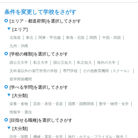
条件を変更して学校をさがす
[エリア・都道府県]を選択してさがす
[エリア]
北海道
東北
関東・甲信越
東海・北陸
関西
中国・四国
九州・沖縄
[学校の種類]を選択してさがす
国公立大学
私立大学
国公立短大
私立短大
海外の大学
文科省以外の省庁所管の学校
専門学校
その他教育機関（スクール）
留学関係機関
[学べる学問]を選択してさがす
[大分類]
栄養・食物
芸術・表現・音楽
国際・国際関係
数学・物理・化学
情報学・通信
[目指せる職種]を選択してさがす
[大分類]
語学・国際
機械・電気・化学
旅行・ホテル・ブライダル・観光