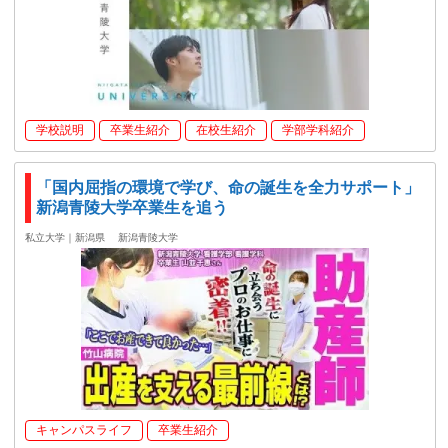
学校説明
卒業生紹介
在校生紹介
学部学科紹介
「国内屈指の環境で学び、命の誕生を全力サポート」
新潟青陵大学卒業生を追う
私立大学｜新潟県
新潟青陵大学
キャンパスライフ
卒業生紹介