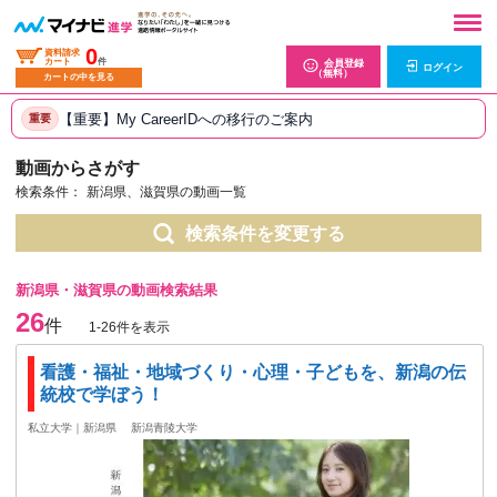
0
資料請求
カート
件
会員登録
ログイン
（無料）
カートの中を見る
【重要】My CareerIDへの移行のご案内
重要
動画からさがす
検索条件：
新潟県、滋賀県の動画一覧
検索条件を変更する
新潟県・滋賀県の動画検索結果
26
件
1-26件を表示
看護・福祉・地域づくり・心理・子どもを、新潟の伝
統校で学ぼう！
私立大学｜新潟県
新潟青陵大学