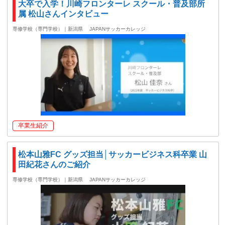
大卒で入学！川崎フロンターレ スクール・普及部所
属 松山さんインタビュー
専修学校（専門学校）｜新潟県
JAPANサッカーカレッジ
卒業生紹介
松本山雅FC グッズ担当│サッカービジネス科卒業 山
田紀花さんのご紹介
専修学校（専門学校）｜新潟県
JAPANサッカーカレッジ