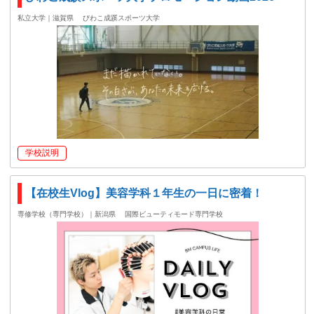
私立大学｜滋賀県
びわこ成蹊スポーツ大学
学校説明
【在校生Vlog】美容学科１年生の一日に密着！
専修学校（専門学校）｜新潟県
国際ビューティモード専門学校