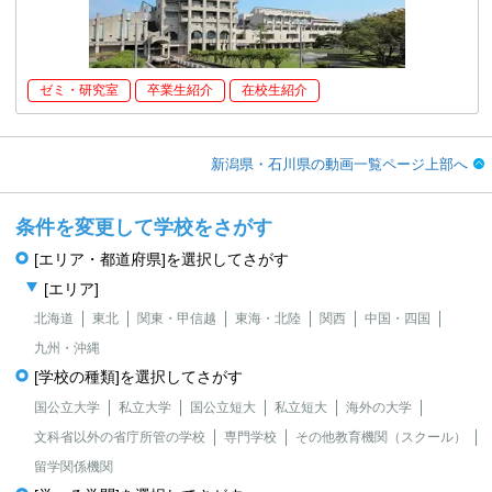
ゼミ・研究室
卒業生紹介
在校生紹介
新潟県・石川県の動画一覧ページ上部へ
条件を変更して学校をさがす
[エリア・都道府県]を選択してさがす
[エリア]
北海道
東北
関東・甲信越
東海・北陸
関西
中国・四国
九州・沖縄
[学校の種類]を選択してさがす
国公立大学
私立大学
国公立短大
私立短大
海外の大学
文科省以外の省庁所管の学校
専門学校
その他教育機関（スクール）
留学関係機関