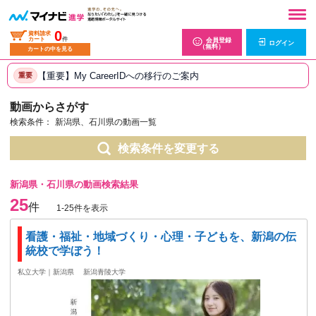
0
資料請求
カート
件
会員登録
ログイン
（無料）
カートの中を見る
【重要】My CareerIDへの移行のご案内
重要
動画からさがす
検索条件：
新潟県、石川県の動画一覧
検索条件を変更する
新潟県・石川県の動画検索結果
25
件
1-25件を表示
看護・福祉・地域づくり・心理・子どもを、新潟の伝
統校で学ぼう！
私立大学｜新潟県
新潟青陵大学