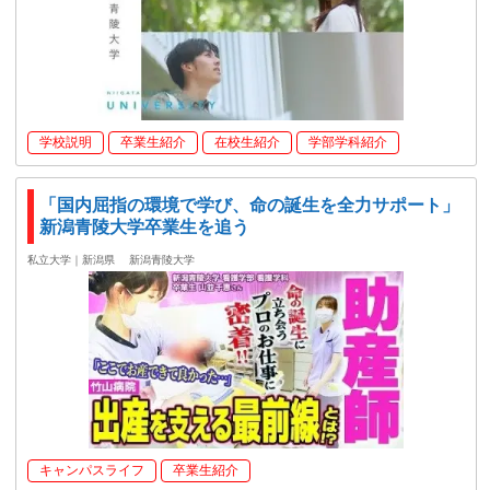
学校説明
卒業生紹介
在校生紹介
学部学科紹介
「国内屈指の環境で学び、命の誕生を全力サポート」
新潟青陵大学卒業生を追う
私立大学｜新潟県
新潟青陵大学
キャンパスライフ
卒業生紹介