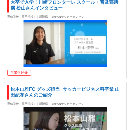
大卒で入学！川崎フロンターレ スクール・普及部所
属 松山さんインタビュー
専修学校（専門学校）｜新潟県
JAPANサッカーカレッジ
卒業生紹介
松本山雅FC グッズ担当│サッカービジネス科卒業 山
田紀花さんのご紹介
専修学校（専門学校）｜新潟県
JAPANサッカーカレッジ