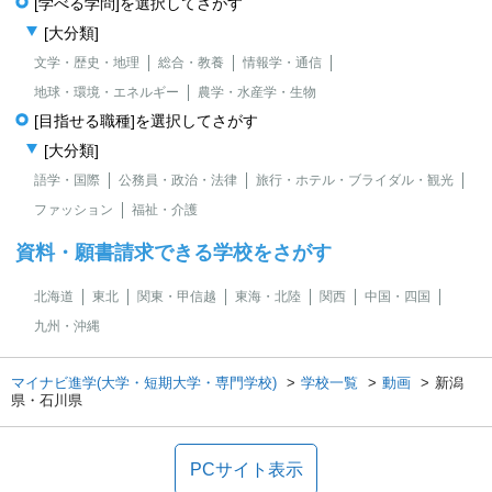
[学べる学問]を選択してさがす
[大分類]
文学・歴史・地理
総合・教養
情報学・通信
地球・環境・エネルギー
農学・水産学・生物
[目指せる職種]を選択してさがす
[大分類]
語学・国際
公務員・政治・法律
旅行・ホテル・ブライダル・観光
ファッション
福祉・介護
資料・願書請求できる学校をさがす
北海道
東北
関東・甲信越
東海・北陸
関西
中国・四国
九州・沖縄
マイナビ進学(大学・短期大学・専門学校)
学校一覧
動画
新潟
県・石川県
PCサイト表示