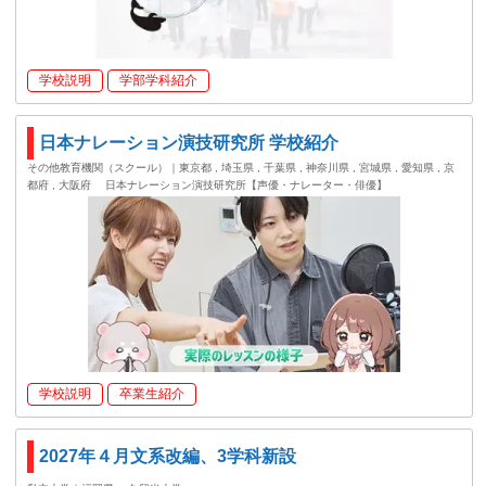
学校説明
学部学科紹介
日本ナレーション演技研究所 学校紹介
その他教育機関（スクール）｜東京都 , 埼玉県 , 千葉県 , 神奈川県 , 宮城県 , 愛知県 , 京
都府 , 大阪府
日本ナレーション演技研究所【声優・ナレーター・俳優】
学校説明
卒業生紹介
2027年４月文系改編、3学科新設