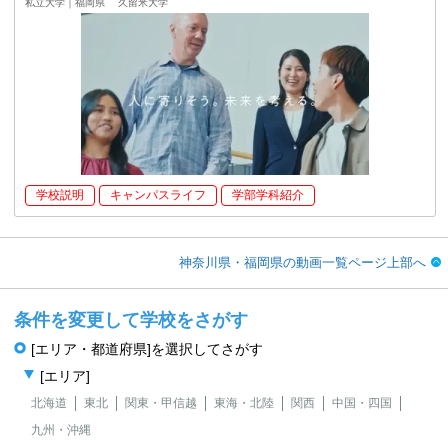
私立大学｜福岡県
久留米大学
学校説明
キャンパスライフ
学部学科紹介
神奈川県・福岡県の動画一覧ページ上部へ
条件を変更して学校をさがす
[エリア・都道府県]を選択してさがす
[エリア]
北海道
東北
関東・甲信越
東海・北陸
関西
中国・四国
九州・沖縄