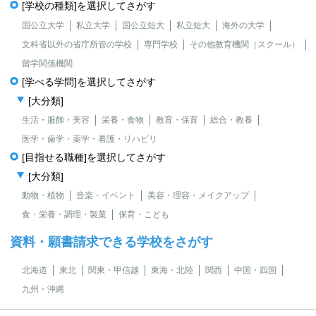
[学校の種類]を選択してさがす
国公立大学
私立大学
国公立短大
私立短大
海外の大学
文科省以外の省庁所管の学校
専門学校
その他教育機関（スクール）
留学関係機関
[学べる学問]を選択してさがす
[大分類]
生活・服飾・美容
栄養・食物
教育・保育
総合・教養
医学・歯学・薬学・看護・リハビリ
[目指せる職種]を選択してさがす
[大分類]
動物・植物
音楽・イベント
美容・理容・メイクアップ
食・栄養・調理・製菓
保育・こども
資料・願書請求できる学校をさがす
北海道
東北
関東・甲信越
東海・北陸
関西
中国・四国
九州・沖縄