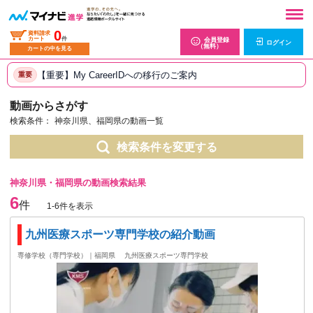
0
資料請求
カート
件
会員登録
ログイン
（無料）
カートの中を見る
【重要】My CareerIDへの移行のご案内
重要
動画からさがす
検索条件：
神奈川県、福岡県の動画一覧
検索条件を変更する
神奈川県・福岡県の動画検索結果
6
件
1-6件を表示
九州医療スポーツ専門学校の紹介動画
専修学校（専門学校）｜福岡県
九州医療スポーツ専門学校