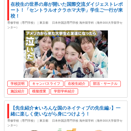
在校生の世界の扉が開いた国際交流ダイジェストレポ
ート！「セントラルオクラホマ大学」学生ご一行が来
校！
専修学校（専門学校）｜東京都
日本外国語専門学校 海外留学科（海外300大学留学セ
ンター）
学校説明
キャンパスライフ
在校生紹介
部活・サークル
施設紹介
模擬授業
学部学科紹介
【先生紹介★いろんな国のネイティブの先生編♪】一
緒に楽しく使いながら身につけよう！
専修学校（専門学校）｜東京都
日本外国語専門学校 海外留学科（海外300大学留学セ
ンター）