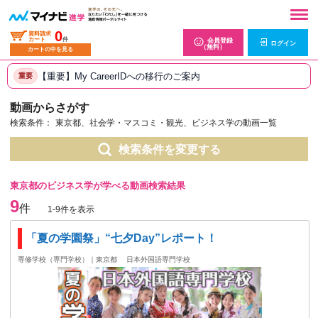
0
資料請求
カート
件
会員登録
ログイン
（無料）
カートの中を見る
【重要】My CareerIDへの移行のご案内
重要
動画からさがす
検索条件：
東京都、社会学・マスコミ・観光、ビジネス学の動画一覧
検索条件を変更する
東京都のビジネス学が学べる動画検索結果
9
件
1-9件を表示
「夏の学園祭」“七夕Day”レポート！
専修学校（専門学校）｜東京都
日本外国語専門学校