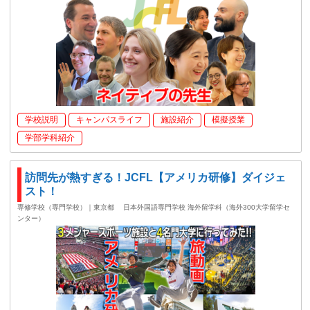
学校説明
キャンパスライフ
施設紹介
模擬授業
学部学科紹介
訪問先が熱すぎる！JCFL【アメリカ研修】ダイジェ
スト！
専修学校（専門学校）｜東京都
日本外国語専門学校 海外留学科（海外300大学留学セ
ンター）