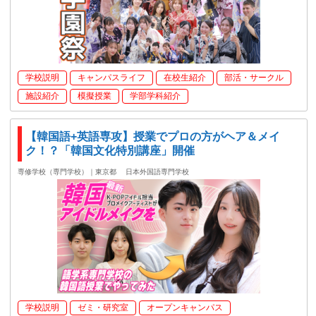
学校説明
キャンパスライフ
在校生紹介
部活・サークル
施設紹介
模擬授業
学部学科紹介
【韓国語+英語専攻】授業でプロの方がヘア＆メイ
ク！？「韓国文化特別講座」開催
専修学校（専門学校）｜東京都
日本外国語専門学校
学校説明
ゼミ・研究室
オープンキャンパス