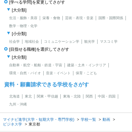
[学べる学問]を変更してさがす
[大分類]
生活・服飾・美容
栄養・食物
芸術・表現・音楽
国際・国際関係
数学・物理・化学
[小分類]
社会学
地域社会
コミュニケーション学
観光学
マスコミ学
[目指せる職種]を選択してさがす
[大分類]
自動車・航空・船舶・鉄道・宇宙
建築・土木・インテリア
環境・自然・バイオ
音楽・イベント
保育・こども
資料・願書請求できる学校をさがす
北海道
東北
関東・甲信越
東海・北陸
関西
中国・四国
九州・沖縄
マイナビ進学(大学・短期大学・専門学校)
学校一覧
動画
ビジネス学
東京都