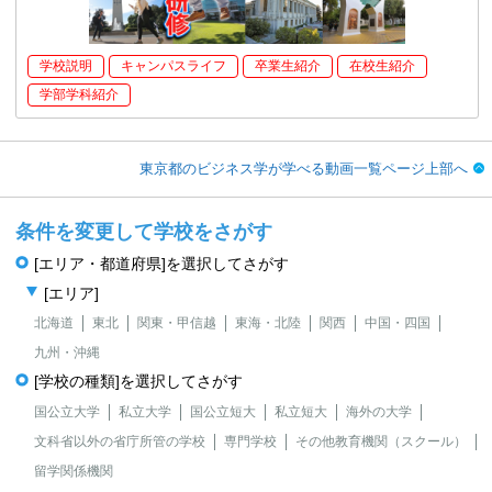
学校説明
キャンパスライフ
卒業生紹介
在校生紹介
学部学科紹介
東京都のビジネス学が学べる動画一覧ページ上部へ
条件を変更して学校をさがす
[エリア・都道府県]を選択してさがす
[エリア]
北海道
東北
関東・甲信越
東海・北陸
関西
中国・四国
九州・沖縄
[学校の種類]を選択してさがす
国公立大学
私立大学
国公立短大
私立短大
海外の大学
文科省以外の省庁所管の学校
専門学校
その他教育機関（スクール）
留学関係機関