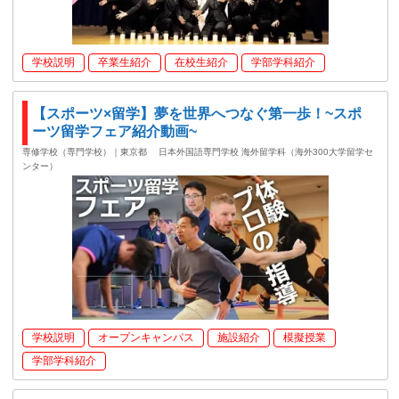
学校説明
卒業生紹介
在校生紹介
学部学科紹介
【スポーツ×留学】夢を世界へつなぐ第一歩！~スポ
ーツ留学フェア紹介動画~
専修学校（専門学校）｜東京都
日本外国語専門学校 海外留学科（海外300大学留学セ
ンター）
学校説明
オープンキャンパス
施設紹介
模擬授業
学部学科紹介