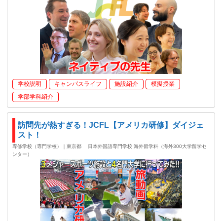
学校説明
キャンパスライフ
施設紹介
模擬授業
学部学科紹介
訪問先が熱すぎる！JCFL【アメリカ研修】ダイジェ
スト！
専修学校（専門学校）｜東京都
日本外国語専門学校 海外留学科（海外300大学留学セ
ンター）