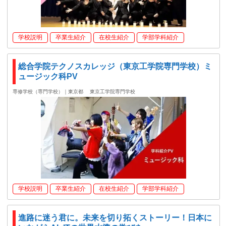
学校説明
卒業生紹介
在校生紹介
学部学科紹介
総合学院テクノスカレッジ（東京工学院専門学校）ミ
ュージック科PV
専修学校（専門学校）｜東京都
東京工学院専門学校
学校説明
卒業生紹介
在校生紹介
学部学科紹介
進路に迷う君に。未来を切り拓くストーリー！日本に