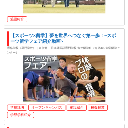
施設紹介
【スポーツ×留学】夢を世界へつなぐ第一歩！~スポ
ーツ留学フェア紹介動画~
専修学校（専門学校）｜東京都
日本外国語専門学校 海外留学科（海外300大学留学セ
ンター）
学校説明
オープンキャンパス
施設紹介
模擬授業
学部学科紹介