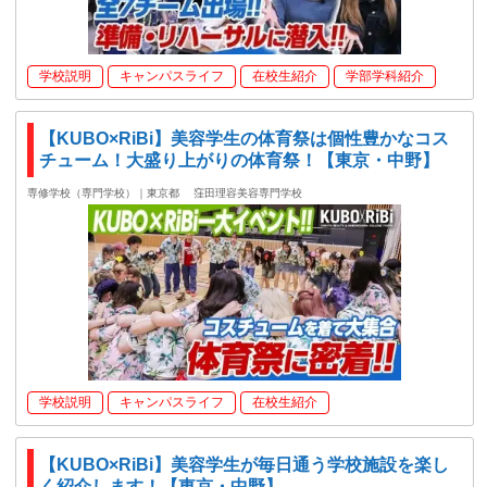
学校説明
キャンパスライフ
在校生紹介
学部学科紹介
【KUBO×RiBi】美容学生の体育祭は個性豊かなコス
チューム！大盛り上がりの体育祭！【東京・中野】
専修学校（専門学校）｜東京都
窪田理容美容専門学校
学校説明
キャンパスライフ
在校生紹介
【KUBO×RiBi】美容学生が毎日通う学校施設を楽し
く紹介します！【東京・中野】