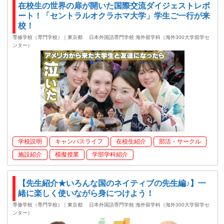
在校生の世界の扉が開いた国際交流ダイジェストレポ
ート！「セントラルオクラホマ大学」学生ご一行が来
校！
専修学校（専門学校）｜東京都
日本外国語専門学校 海外留学科（海外300大学留学セ
ンター）
学校説明
キャンパスライフ
在校生紹介
部活・サークル
施設紹介
模擬授業
学部学科紹介
【先生紹介★いろんな国のネイティブの先生編♪】一
緒に楽しく使いながら身につけよう！
専修学校（専門学校）｜東京都
日本外国語専門学校 海外留学科（海外300大学留学セ
ンター）