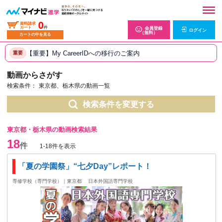
0
資料請求
カート
件
会員登録
ログイン
（無料）
カートの中を見る
【重要】My CareerIDへの移行のご案内
重要
動画からさがす
検索条件：
東京都、栃木県の動画一覧
検索条件を変更する
東京都・栃木県の動画検索結果
18
件
1-18件を表示
「夏の学園祭」“七夕Day”レポート！
専修学校（専門学校）｜東京都
日本外国語専門学校