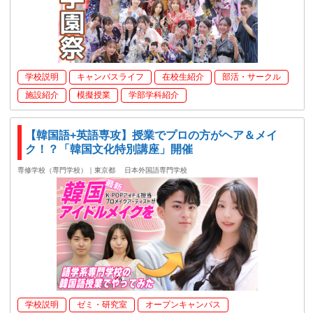
学校説明
キャンパスライフ
在校生紹介
部活・サークル
施設紹介
模擬授業
学部学科紹介
【韓国語+英語専攻】授業でプロの方がヘア＆メイ
ク！？「韓国文化特別講座」開催
専修学校（専門学校）｜東京都
日本外国語専門学校
学校説明
ゼミ・研究室
オープンキャンパス