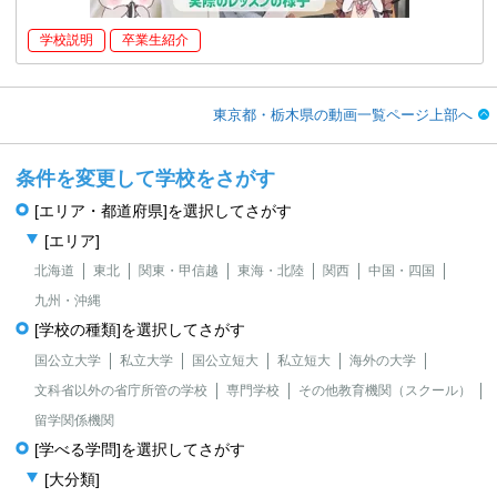
学校説明
卒業生紹介
東京都・栃木県の動画一覧ページ上部へ
条件を変更して学校をさがす
[エリア・都道府県]を選択してさがす
[エリア]
北海道
東北
関東・甲信越
東海・北陸
関西
中国・四国
九州・沖縄
[学校の種類]を選択してさがす
国公立大学
私立大学
国公立短大
私立短大
海外の大学
文科省以外の省庁所管の学校
専門学校
その他教育機関（スクール）
留学関係機関
[学べる学問]を選択してさがす
[大分類]