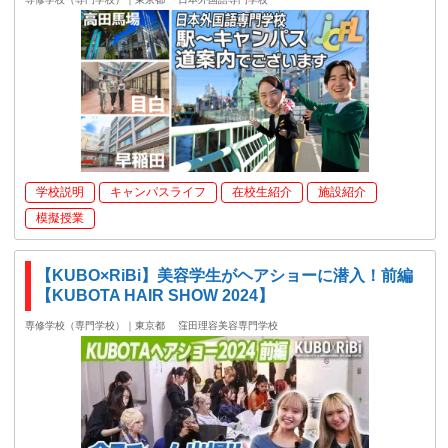
学校説明
キャンパスライフ
在校生紹介
施設紹介
模擬授業
【KUBO×RiBi】美容学生がヘアショーに潜入！前編
【KUBOTA HAIR SHOW 2024】
専修学校（専門学校）｜東京都
窪田理容美容専門学校