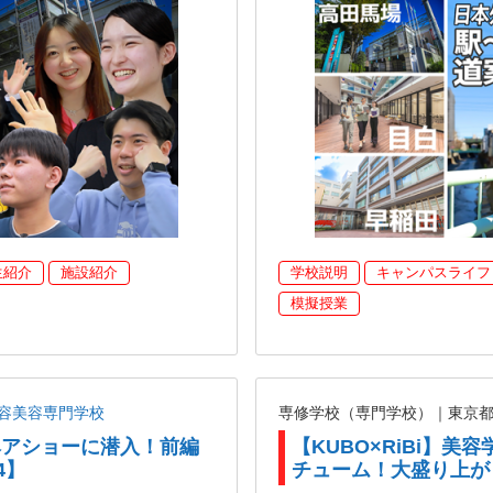
生紹介
施設紹介
学校説明
キャンパスライフ
模擬授業
容美容専門学校
専修学校（専門学校）｜東京
がヘアショーに潜入！前編
【KUBO×RiBi】
4】
チューム！大盛り上が