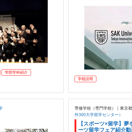
学部学科紹介
学校説明
学
専修学校（専門学校）｜東京
外300大学留学センター）
【スポーツ×留学】夢
ーツ留学フェア紹介動