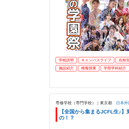
学校説明
キャンパスライフ
在校
施設紹介
模擬授業
学部学科紹介
専修学校（専門学校）｜東京都
日本外
【全国から集まるJCFL生♪】
の！？