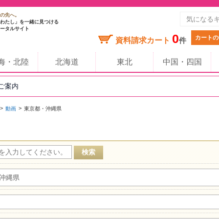
の先へ。
わたし」を一緒に見つける
ータルサイト
0
カートの
資料請求カート
件
海・北陸
北海道
東北
中国・四国
のご案内
動画
東京都・沖縄県
沖縄県