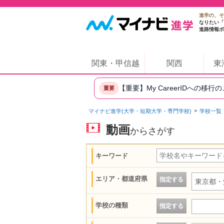
進学の、そ
なりたい「
進路情報ポ
関東・甲信越
関西
東
【重要】My CareerIDへの移行
重要
マイナビ進学(大学・短期大学・専門学校)
学校一覧
動画
からさがす
キーワード
エリア・都道府県
指定する
東京都・
学校の種類
指定する