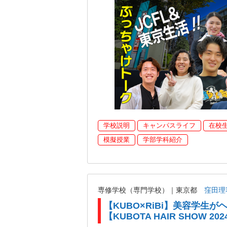
学校説明
キャンパスライフ
在校
模擬授業
学部学科紹介
専修学校（専門学校）｜東京都
窪田理
【KUBO×RiBi】美容学生
【KUBOTA HAIR SHOW 202