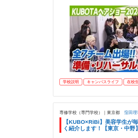
学校説明
キャンパスライフ
在校
専修学校（専門学校）｜東京都
窪田理
【KUBO×RiBi】美容学生
く紹介します！【東京・中野