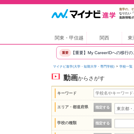
進学の、そ
なりたい「
進路情報ポ
関東・甲信越
関西
東
【重要】My CareerIDへの移行
重要
マイナビ進学(大学・短期大学・専門学校)
学校一覧
動画
からさがす
キーワード
エリア・都道府県
指定する
東京都・
学校の種類
指定する