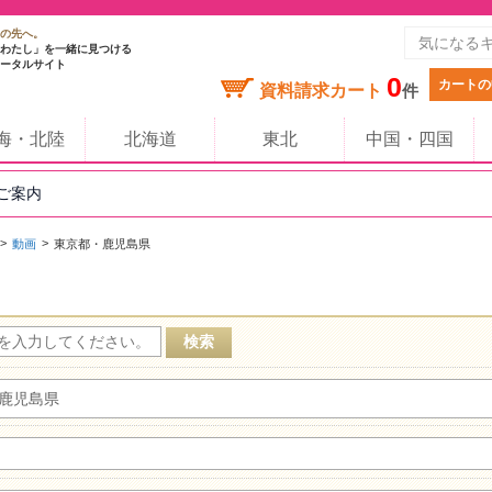
の先へ。
わたし」を一緒に見つける
ータルサイト
0
カートの
資料請求カート
件
海・北陸
北海道
東北
中国・四国
のご案内
動画
東京都・鹿児島県
鹿児島県