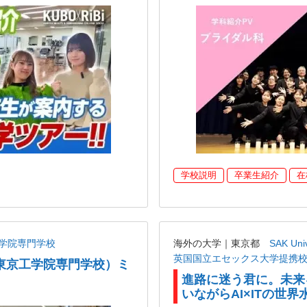
学校説明
卒業生紹介
在
学院専門学校
海外の大学｜東京都
SAK U
英国国立エセックス大学提携
東京工学院専門学校）ミ
進路に迷う君に。未来
いながらAI×ITの世