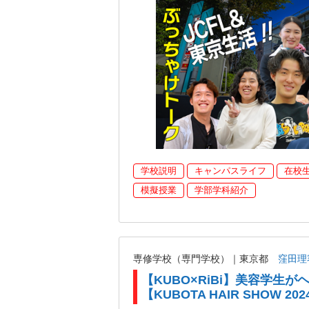
学校説明
キャンパスライフ
在校
模擬授業
学部学科紹介
専修学校（専門学校）｜東京都
窪田理
【KUBO×RiBi】美容学生
【KUBOTA HAIR SHOW 202