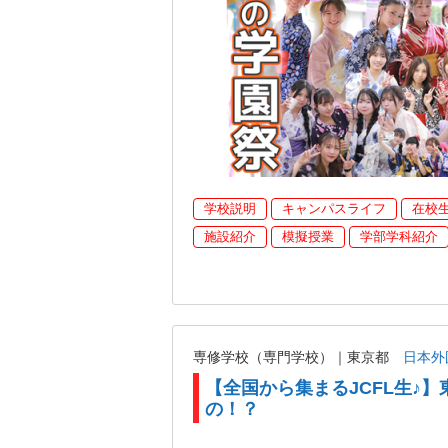
学校説明
キャンパスライフ
在校
施設紹介
模擬授業
学部学科紹介
専修学校（専門学校）｜東京都
日本外
【全国から集まるJCFL生♪】
の！？