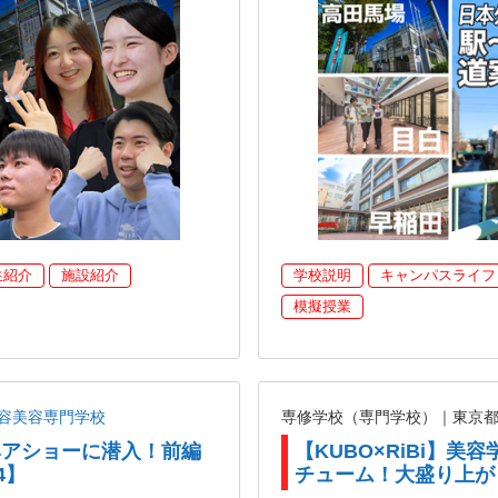
生紹介
施設紹介
学校説明
キャンパスライフ
模擬授業
容美容専門学校
専修学校（専門学校）｜東京
がヘアショーに潜入！前編
【KUBO×RiBi】
4】
チューム！大盛り上が