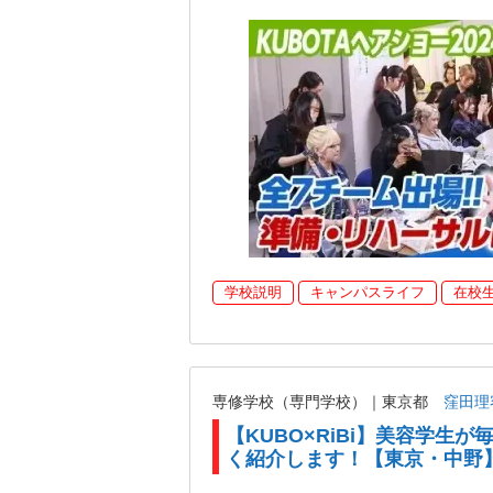
学校説明
キャンパスライフ
在校
専修学校（専門学校）｜東京都
窪田理
【KUBO×RiBi】美容学生
く紹介します！【東京・中野