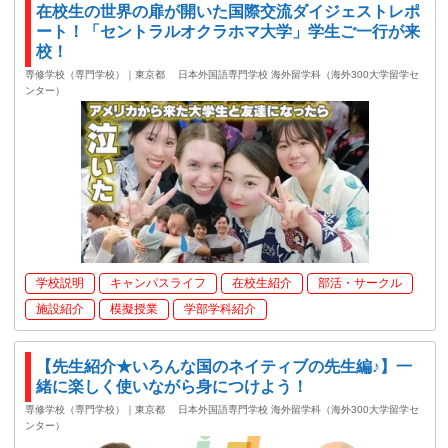
在校生の世界の扉が開いた国際交流ダイジェストレポ
ート！「セントラルオクラホマ大学」学生ご一行が来
校！
専修学校（専門学校）｜東京都
日本外国語専門学校 海外留学科（海外300大学留学セ
ンター）
学校説明
キャンパスライフ
在校生紹介
部活・サークル
施設紹介
模擬授業
学部学科紹介
【先生紹介★いろんな国のネイティブの先生編♪】一
緒に楽しく使いながら身につけよう！
専修学校（専門学校）｜東京都
日本外国語専門学校 海外留学科（海外300大学留学セ
ンター）