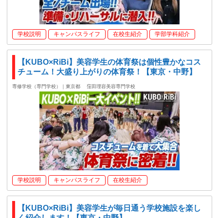
学校説明
キャンパスライフ
在校生紹介
学部学科紹介
【KUBO×RiBi】美容学生の体育祭は個性豊かなコス
チューム！大盛り上がりの体育祭！【東京・中野】
専修学校（専門学校）｜東京都
窪田理容美容専門学校
学校説明
キャンパスライフ
在校生紹介
【KUBO×RiBi】美容学生が毎日通う学校施設を楽し
く紹介します！【東京・中野】