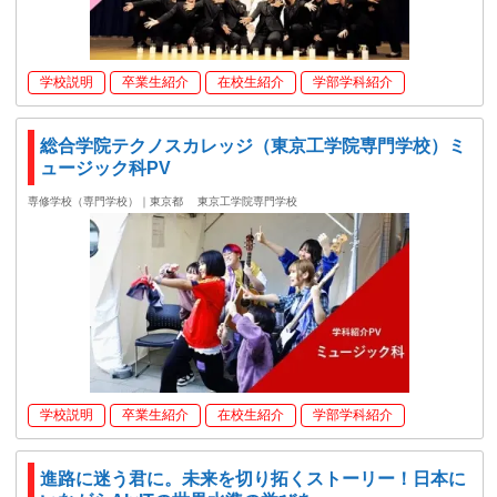
学校説明
卒業生紹介
在校生紹介
学部学科紹介
総合学院テクノスカレッジ（東京工学院専門学校）ミ
ュージック科PV
専修学校（専門学校）｜東京都
東京工学院専門学校
学校説明
卒業生紹介
在校生紹介
学部学科紹介
進路に迷う君に。未来を切り拓くストーリー！日本に