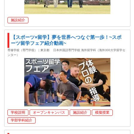
施設紹介
【スポーツ×留学】夢を世界へつなぐ第一歩！~スポ
ーツ留学フェア紹介動画~
専修学校（専門学校）｜東京都
日本外国語専門学校 海外留学科（海外300大学留学セ
ンター）
学校説明
オープンキャンパス
施設紹介
模擬授業
学部学科紹介