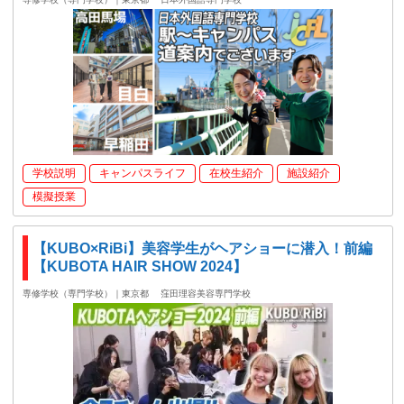
学校説明
キャンパスライフ
在校生紹介
施設紹介
模擬授業
【KUBO×RiBi】美容学生がヘアショーに潜入！前編
【KUBOTA HAIR SHOW 2024】
専修学校（専門学校）｜東京都
窪田理容美容専門学校