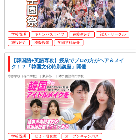
学校説明
キャンパスライフ
在校生紹介
部活・サークル
施設紹介
模擬授業
学部学科紹介
【韓国語+英語専攻】授業でプロの方がヘア＆メイ
ク！？「韓国文化特別講座」開催
専修学校（専門学校）｜東京都
日本外国語専門学校
学校説明
ゼミ・研究室
オープンキャンパス