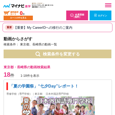
0
資料請求
カート
件
会員登録
ログイン
（無料）
カートの中を見る
【重要】My CareerIDへの移行のご案内
重要
動画からさがす
検索条件：
東京都、長崎県の動画一覧
検索条件を変更する
東京都・長崎県の動画検索結果
18
件
1-18件を表示
「夏の学園祭」“七夕Day”レポート！
専修学校（専門学校）｜東京都
日本外国語専門学校