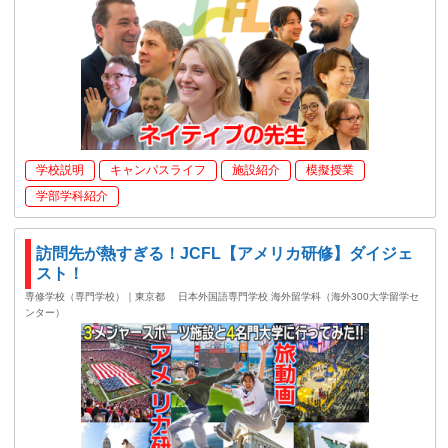
学校説明
キャンパスライフ
施設紹介
模擬授業
学部学科紹介
訪問先が熱すぎる！JCFL【アメリカ研修】ダイジェ
スト！
専修学校（専門学校）｜東京都
日本外国語専門学校 海外留学科（海外300大学留学セ
ンター）