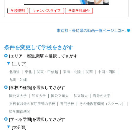
学校説明
キャンパスライフ
学部学科紹介
東京都・長崎県の動画一覧ページ上部へ
条件を変更して学校をさがす
[エリア・都道府県]を選択してさがす
[エリア]
北海道
東北
関東・甲信越
東海・北陸
関西
中国・四国
九州・沖縄
[学校の種類]を選択してさがす
国公立大学
私立大学
国公立短大
私立短大
海外の大学
文科省以外の省庁所管の学校
専門学校
その他教育機関（スクール）
留学関係機関
[学べる学問]を選択してさがす
[大分類]