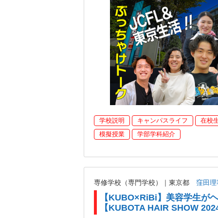
学校説明
キャンパスライフ
在校
模擬授業
学部学科紹介
専修学校（専門学校）｜東京都
窪田理
【KUBO×RiBi】美容学生
【KUBOTA HAIR SHOW 202