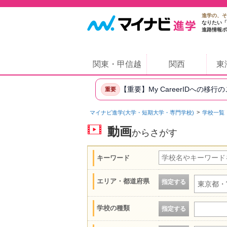
進学の、そ
なりたい「
進路情報ポ
関東・甲信越
関西
東
【重要】My CareerIDへの移行
重要
マイナビ進学(大学・短期大学・専門学校)
学校一覧
動画
からさがす
キーワード
エリア・都道府県
指定する
東京都・
学校の種類
指定する