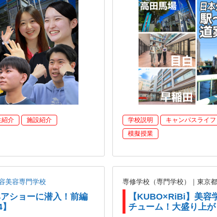
生紹介
施設紹介
学校説明
キャンパスライフ
模擬授業
容美容専門学校
専修学校（専門学校）｜東京
がヘアショーに潜入！前編
【KUBO×RiBi】
4】
チューム！大盛り上が