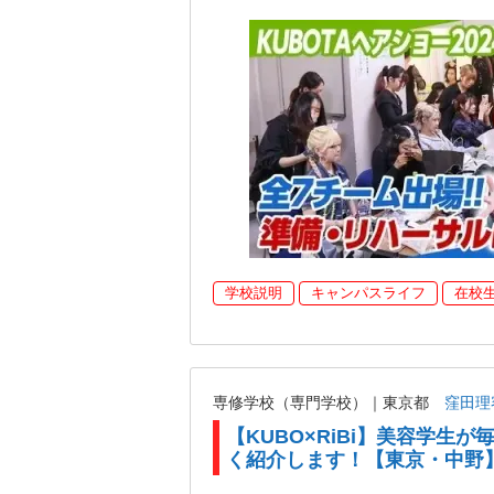
学校説明
キャンパスライフ
在校
専修学校（専門学校）｜東京都
窪田理
【KUBO×RiBi】美容学生
く紹介します！【東京・中野