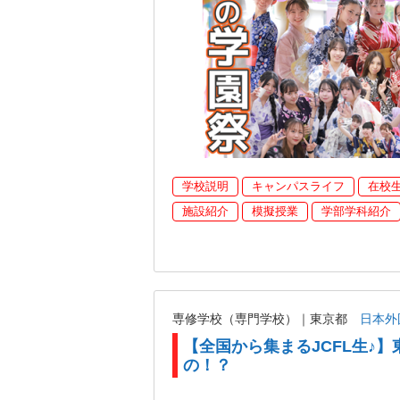
学校説明
キャンパスライフ
在校
施設紹介
模擬授業
学部学科紹介
専修学校（専門学校）｜東京都
日本外
【全国から集まるJCFL生♪】
の！？