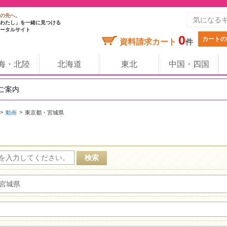
の先へ。
わたし」を一緒に見つける
ータルサイト
0
カートの
資料請求カート
件
海・北陸
北海道
東北
中国・四国
のご案内
動画
東京都・宮城県
宮城県