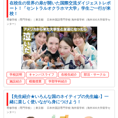
在校生の世界の扉が開いた国際交流ダイジェストレポ
ート！「セントラルオクラホマ大学」学生ご一行が来
校！
専修学校（専門学校）｜東京都
日本外国語専門学校 海外留学科（海外300大学留学セ
ンター）
学校説明
キャンパスライフ
在校生紹介
部活・サークル
施設紹介
模擬授業
学部学科紹介
【先生紹介★いろんな国のネイティブの先生編♪】一
緒に楽しく使いながら身につけよう！
専修学校（専門学校）｜東京都
日本外国語専門学校 海外留学科（海外300大学留学セ
ンター）