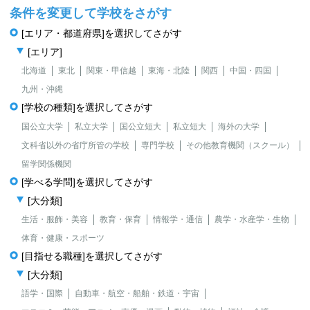
条件を変更して学校をさがす
[エリア・都道府県]を選択してさがす
[エリア]
北海道
東北
関東・甲信越
東海・北陸
関西
中国・四国
九州・沖縄
[学校の種類]を選択してさがす
国公立大学
私立大学
国公立短大
私立短大
海外の大学
文科省以外の省庁所管の学校
専門学校
その他教育機関（スクール）
留学関係機関
[学べる学問]を選択してさがす
[大分類]
生活・服飾・美容
教育・保育
情報学・通信
農学・水産学・生物
体育・健康・スポーツ
[目指せる職種]を選択してさがす
[大分類]
語学・国際
自動車・航空・船舶・鉄道・宇宙