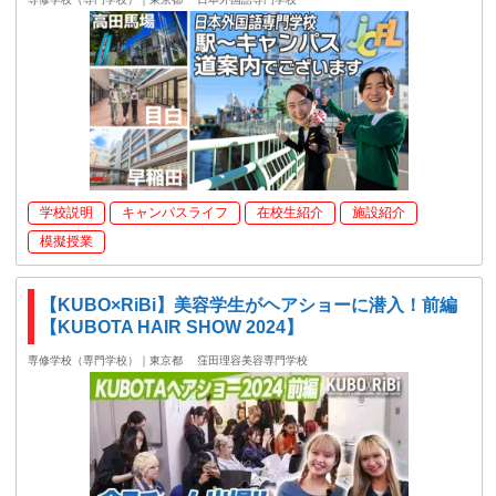
学校説明
キャンパスライフ
在校生紹介
施設紹介
模擬授業
【KUBO×RiBi】美容学生がヘアショーに潜入！前編
【KUBOTA HAIR SHOW 2024】
専修学校（専門学校）｜東京都
窪田理容美容専門学校