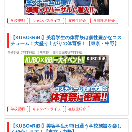
学校説明
キャンパスライフ
在校生紹介
学部学科紹介
【KUBO×RiBi】美容学生の体育祭は個性豊かなコス
チューム！大盛り上がりの体育祭！【東京・中野】
専修学校（専門学校）｜東京都
窪田理容美容専門学校
学校説明
キャンパスライフ
在校生紹介
【KUBO×RiBi】美容学生が毎日通う学校施設を楽し
く紹介します！【東京・中野】