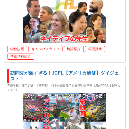
学校説明
キャンパスライフ
施設紹介
模擬授業
学部学科紹介
訪問先が熱すぎる！JCFL【アメリカ研修】ダイジェ
スト！
専修学校（専門学校）｜東京都
日本外国語専門学校 海外留学科（海外300大学留学セ
ンター）