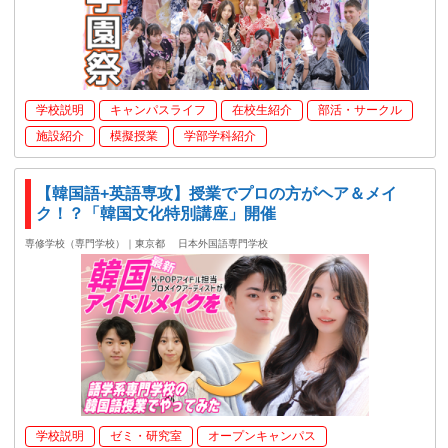
学校説明
キャンパスライフ
在校生紹介
部活・サークル
施設紹介
模擬授業
学部学科紹介
【韓国語+英語専攻】授業でプロの方がヘア＆メイ
ク！？「韓国文化特別講座」開催
専修学校（専門学校）｜東京都
日本外国語専門学校
学校説明
ゼミ・研究室
オープンキャンパス