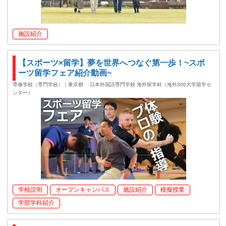
施設紹介
【スポーツ×留学】夢を世界へつなぐ第一歩！~スポ
ーツ留学フェア紹介動画~
専修学校（専門学校）｜東京都
日本外国語専門学校 海外留学科（海外300大学留学セ
ンター）
学校説明
オープンキャンパス
施設紹介
模擬授業
学部学科紹介