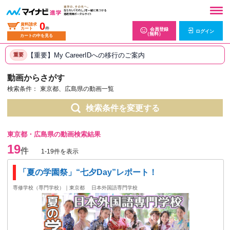
0
資料請求
カート
件
会員登録
ログイン
（無料）
カートの中を見る
【重要】My CareerIDへの移行のご案内
重要
動画からさがす
検索条件：
東京都、広島県の動画一覧
検索条件を変更する
東京都・広島県の動画検索結果
19
件
1-19件を表示
「夏の学園祭」“七夕Day”レポート！
専修学校（専門学校）｜東京都
日本外国語専門学校