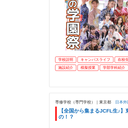
学校説明
キャンパスライフ
在校
施設紹介
模擬授業
学部学科紹介
専修学校（専門学校）｜東京都
日本外
【全国から集まるJCFL生♪】
の！？