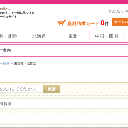
の先へ。
わたし」を一緒に見つける
ータルサイト
0
カートの
資料請求カート
件
海・北陸
北海道
東北
中国・四国
のご案内
動画
東京都・滋賀県
滋賀県