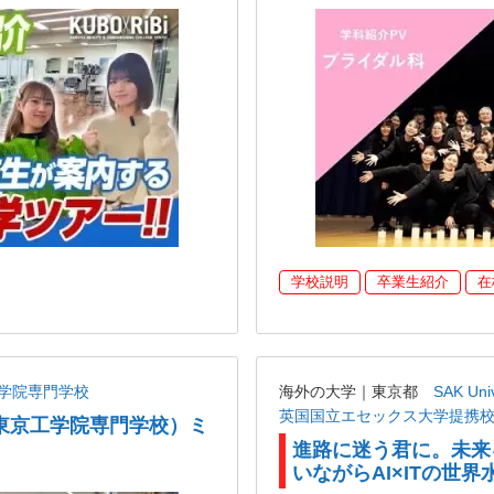
学校説明
卒業生紹介
在
学院専門学校
海外の大学｜東京都
SAK U
英国国立エセックス大学提携
東京工学院専門学校）ミ
進路に迷う君に。未来
いながらAI×ITの世