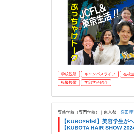
学校説明
キャンパスライフ
在校
模擬授業
学部学科紹介
専修学校（専門学校）｜東京都
窪田理
【KUBO×RiBi】美容学生
【KUBOTA HAIR SHOW 202