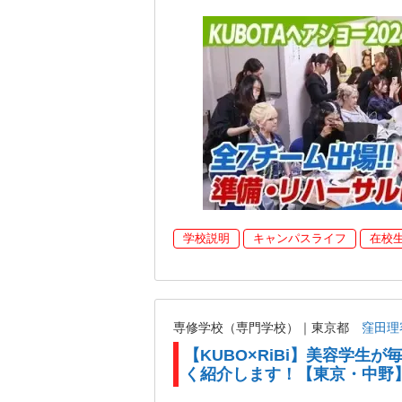
学校説明
キャンパスライフ
在校
専修学校（専門学校）｜東京都
窪田理
【KUBO×RiBi】美容学生
く紹介します！【東京・中野