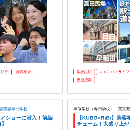
生紹介
施設紹介
学校説明
キャンパスライフ
模擬授業
容美容専門学校
専修学校（専門学校）｜東京
がヘアショーに潜入！前編
【KUBO×RiBi】
4】
チューム！大盛り上が