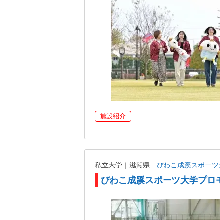
施設紹介
私立大学｜滋賀県
びわこ成蹊スポーツ
びわこ成蹊スポーツ大学プロモ