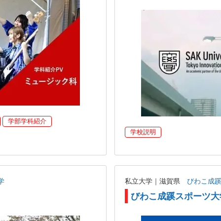
学部学科紹介
学校説明
学
私立大学｜滋賀県
びわこ成
びわこ成蹊スポーツ大