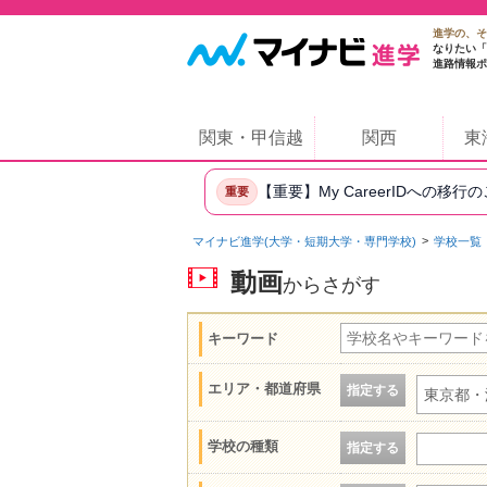
進学の、そ
なりたい「
進路情報ポ
関東・甲信越
関西
東
【重要】My CareerIDへの移行
重要
マイナビ進学(大学・短期大学・専門学校)
学校一覧
動画
からさがす
キーワード
エリア・都道府県
指定する
東京都・
学校の種類
指定する