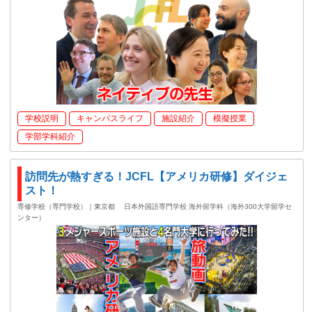
学校説明
キャンパスライフ
施設紹介
模擬授業
学部学科紹介
訪問先が熱すぎる！JCFL【アメリカ研修】ダイジェ
スト！
専修学校（専門学校）｜東京都
日本外国語専門学校 海外留学科（海外300大学留学セ
ンター）