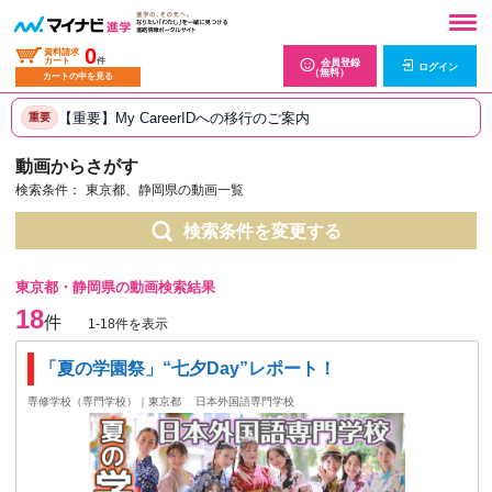
0
資料請求
カート
件
会員登録
ログイン
（無料）
カートの中を見る
【重要】My CareerIDへの移行のご案内
重要
動画からさがす
検索条件：
東京都、静岡県の動画一覧
検索条件を変更する
東京都・静岡県の動画検索結果
18
件
1-18件を表示
「夏の学園祭」“七夕Day”レポート！
専修学校（専門学校）｜東京都
日本外国語専門学校