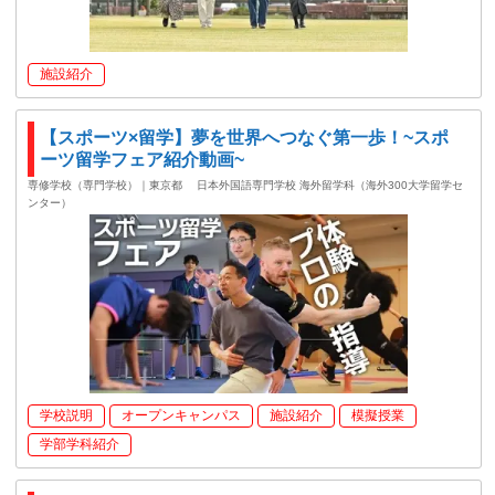
施設紹介
【スポーツ×留学】夢を世界へつなぐ第一歩！~スポ
ーツ留学フェア紹介動画~
専修学校（専門学校）｜東京都
日本外国語専門学校 海外留学科（海外300大学留学セ
ンター）
学校説明
オープンキャンパス
施設紹介
模擬授業
学部学科紹介