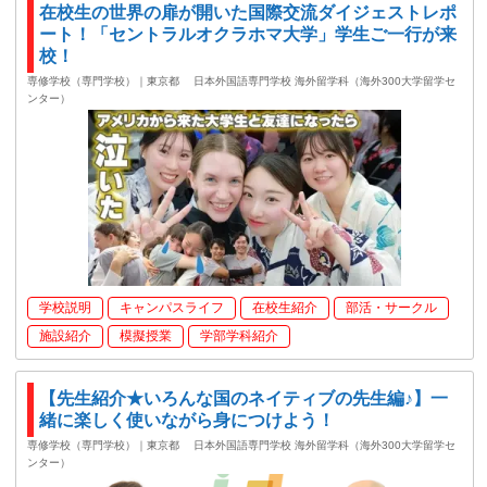
在校生の世界の扉が開いた国際交流ダイジェストレポ
ート！「セントラルオクラホマ大学」学生ご一行が来
校！
専修学校（専門学校）｜東京都
日本外国語専門学校 海外留学科（海外300大学留学セ
ンター）
学校説明
キャンパスライフ
在校生紹介
部活・サークル
施設紹介
模擬授業
学部学科紹介
【先生紹介★いろんな国のネイティブの先生編♪】一
緒に楽しく使いながら身につけよう！
専修学校（専門学校）｜東京都
日本外国語専門学校 海外留学科（海外300大学留学セ
ンター）