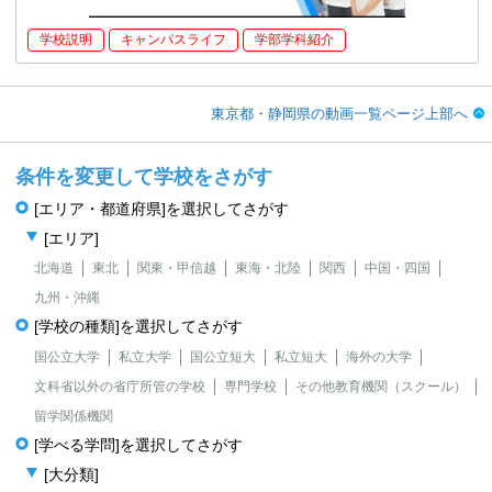
学校説明
キャンパスライフ
学部学科紹介
東京都・静岡県の動画一覧ページ上部へ
条件を変更して学校をさがす
[エリア・都道府県]を選択してさがす
[エリア]
北海道
東北
関東・甲信越
東海・北陸
関西
中国・四国
九州・沖縄
[学校の種類]を選択してさがす
国公立大学
私立大学
国公立短大
私立短大
海外の大学
文科省以外の省庁所管の学校
専門学校
その他教育機関（スクール）
留学関係機関
[学べる学問]を選択してさがす
[大分類]