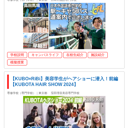
学校説明
キャンパスライフ
在校生紹介
施設紹介
模擬授業
【KUBO×RiBi】美容学生がヘアショーに潜入！前編
【KUBOTA HAIR SHOW 2024】
専修学校（専門学校）｜東京都
窪田理容美容専門学校