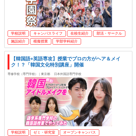
学校説明
キャンパスライフ
在校生紹介
部活・サークル
施設紹介
模擬授業
学部学科紹介
【韓国語+英語専攻】授業でプロの方がヘア＆メイ
ク！？「韓国文化特別講座」開催
専修学校（専門学校）｜東京都
日本外国語専門学校
学校説明
ゼミ・研究室
オープンキャンパス