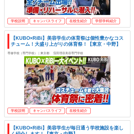
学校説明
キャンパスライフ
在校生紹介
学部学科紹介
【KUBO×RiBi】美容学生の体育祭は個性豊かなコス
チューム！大盛り上がりの体育祭！【東京・中野】
専修学校（専門学校）｜東京都
窪田理容美容専門学校
学校説明
キャンパスライフ
在校生紹介
【KUBO×RiBi】美容学生が毎日通う学校施設を楽し
く紹介します！【東京・中野】