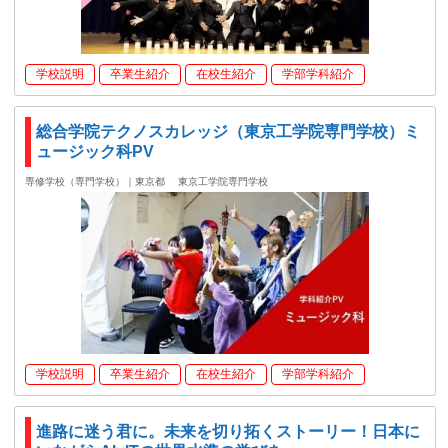
学校説明
卒業生紹介
在校生紹介
学部学科紹介
総合学院テクノスカレッジ（東京工学院専門学校）ミ
ュージック科PV
専修学校（専門学校）｜東京都
東京工学院専門学校
学校説明
卒業生紹介
在校生紹介
学部学科紹介
進路に迷う君に。未来を切り拓くストーリー！日本に