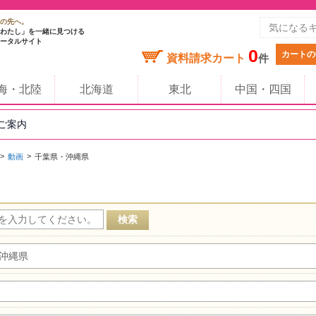
の先へ。
わたし」を一緒に見つける
ータルサイト
0
カートの
資料請求カート
件
海・北陸
北海道
東北
中国・四国
のご案内
動画
千葉県・沖縄県
沖縄県