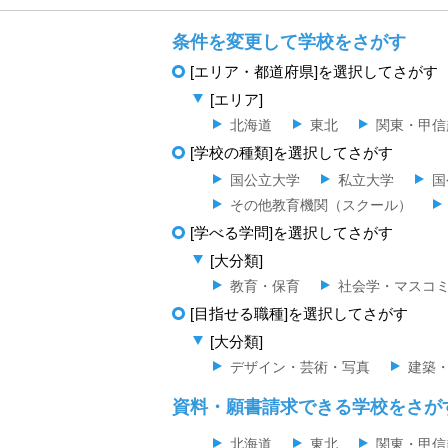
条件を変更して学校をさがす
[エリア・都道府県]を選択してさがす
[エリア]
北海道
東北
関東・甲信
[学校の種類]を選択してさがす
国公立大学
私立大学
国
その他教育機関（スクール）
[学べる学問]を選択してさがす
[大分類]
教育・保育
社会学・マスコ
[目指せる職種]を選択してさがす
[大分類]
デザイン・芸術・写真
建築
資料・願書請求できる学校をさが
北海道
東北
関東・甲信